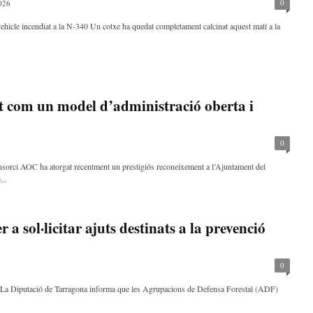
0
026
ehicle incendiat a la N-340 Un cotxe ha quedat completament calcinat aquest matí a la
ut com un model d’administració oberta i
0
onsorci AOC ha atorgat recentment un prestigiós reconeixement a l’Ajuntament del
...
 a sol·licitar ajuts destinats a la prevenció
0
lsLa Diputació de Tarragona informa que les Agrupacions de Defensa Forestal (ADF)