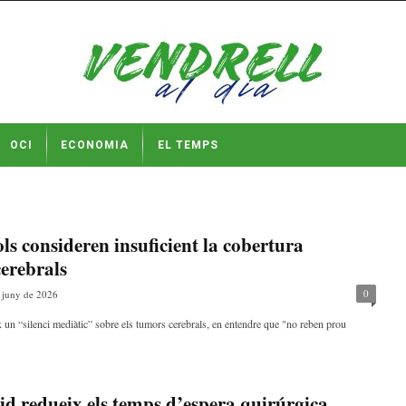
OCI
ECONOMIA
EL TEMPS
ls consideren insuficient la cobertura
cerebrals
0
 juny de 2026
 un “silenci mediàtic” sobre els tumors cerebrals, en entendre que "no reben prou
 redueix els temps d’espera quirúrgica