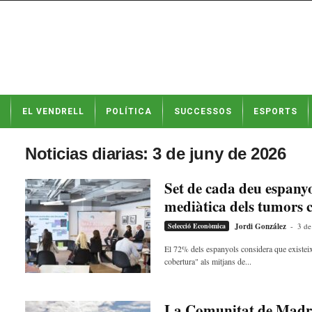
N
EL VENDRELL
POLÍTICA
SUCCESSOS
ESPORTS
o
t
í
Noticias diarias: 3 de juny de 2026
c
i
Set de cada deu espanyo
e
mediàtica dels tumors 
s
d
Selecció Econòmica
Jordi González
-
3 de
e
E
El 72% dels espanyols considera que existeix
cobertura" als mitjans de...
l
V
e
n
La Comunitat de Madrid