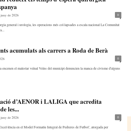
Espanya
0
 juny de 2026
urgia general i urologia, les operacions més col·lapsades a escala nacional La Comunitat
a...
ents acumulats als carrers a Roda de Berà
0
2026
ila encenen el malestar veïnal Veïns del municipi denuncien la manca de civisme d'alguns
ficació d’AENOR i LALIGA que acredita
e les...
0
 juny de 2026
‘Excel·lència en el Model Formatiu Integral de Pedreres de Futbol’, atorgada per