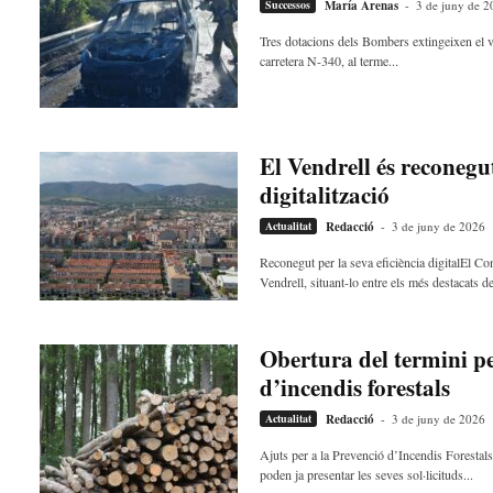
Successos
María Arenas
-
3 de juny de 2
Tres dotacions dels Bombers extingeixen el v
carretera N-340, al terme...
El Vendrell és reconeg
digitalització
Actualitat
Redacció
-
3 de juny de 2026
Reconegut per la seva eficiència digitalEl C
Vendrell, situant-lo entre els més destacats de
Obertura del termini per
d’incendis forestals
Actualitat
Redacció
-
3 de juny de 2026
Ajuts per a la Prevenció d’Incendis Foresta
poden ja presentar les seves sol·licituds...