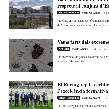
d
respecte al conjunt d’
r
Selecció Econòmica
Jordi González
-
3 de
e
l
- Destaca en traumatologia, oftalmologia, cir
l
de Madrid compta amb millors llistes d’esper
a
v
u
Veïns farts dels excrem
i
Actualitat
María Arenas
-
3 de juny de 
Els excrements de gossos als carrers de la v
propietaris de mascotes...
El Racing rep la certi
l’excel·lència formativa d
Selecció Econòmica
Jordi González
-
3 de
El Real Racing Club ha rebut la certificació 