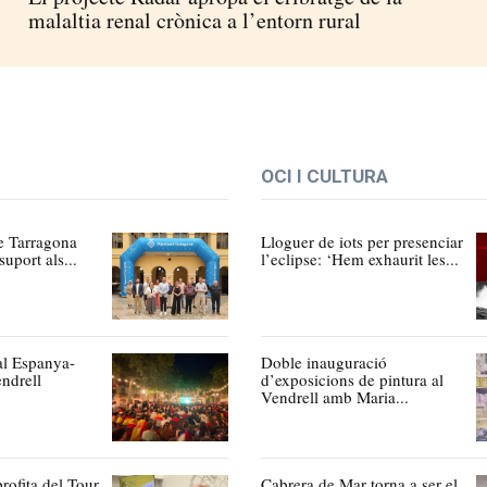
malaltia renal crònica a l’entorn rural
OCI I CULTURA
e Tarragona
Lloguer de iots per presenciar
suport als...
l’eclipse: ‘Hem exhaurit les...
al Espanya-
Doble inauguració
ndrell
d’exposicions de pintura al
Vendrell amb Maria...
profita del Tour
Cabrera de Mar torna a ser el