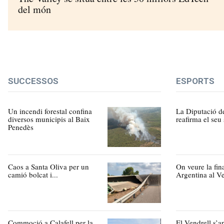
del món
SUCCESSOS
ESPORTS
Un incendi forestal confina
La Diputació d
diversos municipis al Baix
reafirma el seu 
Penedès
Caos a Santa Oliva per un
On veure la fin
camió bolcat i...
Argentina al Ve
Commoció a Calafell per la
El Vendrell s’a