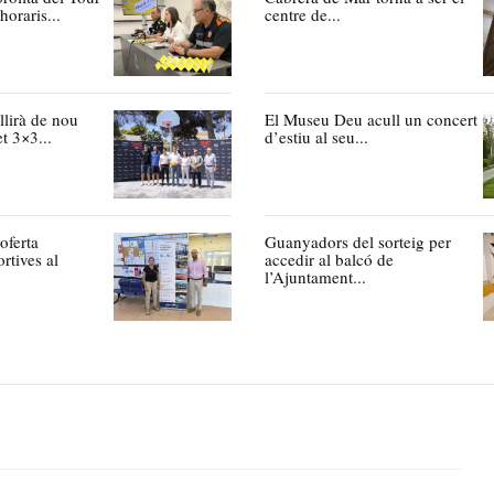
oraris...
centre de...
llirà de nou
El Museu Deu acull un concert
et 3×3...
d’estiu al seu...
oferta
Guanyadors del sorteig per
ortives al
accedir al balcó de
l’Ajuntament...