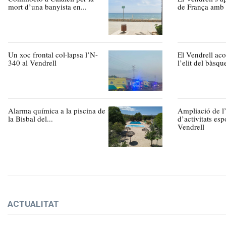
mort d’una banyista en...
de França amb h
Un xoc frontal col·lapsa l’N-
El Vendrell aco
340 al Vendrell
l’elit del bàsqu
Alarma química a la piscina de
Ampliació de l’
la Bisbal del...
d’activitats esp
Vendrell
ACTUALITAT