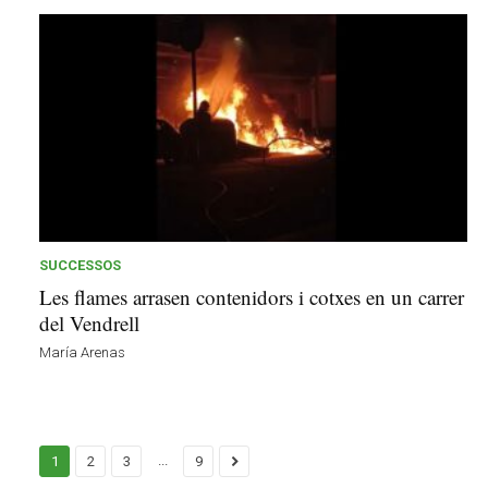
SUCCESSOS
Les flames arrasen contenidors i cotxes en un carrer
del Vendrell
María Arenas
...
1
2
3
9