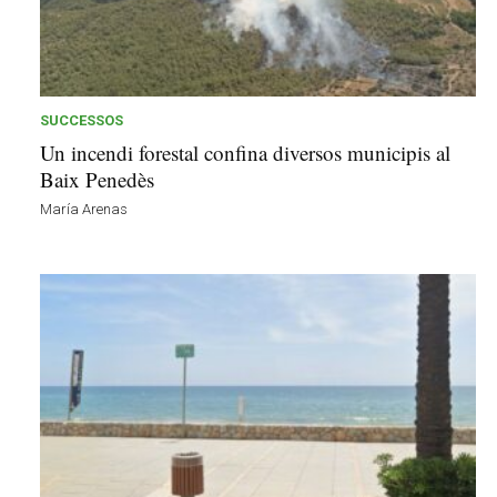
d
r
e
l
l
SUCCESSOS
a
Un incendi forestal confina diversos municipis al
v
Baix Penedès
u
i
María Arenas