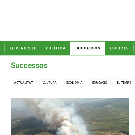
N
EL VENDRELL
POLÍTICA
SUCCESSOS
ESPORTS
o
t
í
Successos
c
i
e
ACTUALITAT
CULTURA
ECONOMIA
EDUCACIÓ
EL TEMPS
s
d
e
E
l
V
e
n