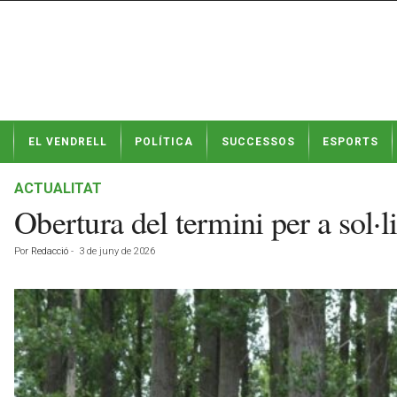
N
EL VENDRELL
POLÍTICA
SUCCESSOS
ESPORTS
o
t
í
ACTUALITAT
c
Obertura del termini per a sol·li
i
e
Por
Redacció
-
3 de juny de 2026
s
d
e
E
l
V
e
n