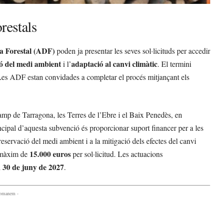
restals
a Forestal (ADF)
poden ja presentar les seves sol·licituds per accedir
ó del medi ambient
adaptació al canvi climàtic
i l’
. El termini
Les ADF estan convidades a completar el procés mitjançant els
amp de Tarragona, les Terres de l’Ebre i el Baix Penedès, en
incipal d’aquesta subvenció és proporcionar suport financer per a les
reservació del medi ambient i a la mitigació dels efectes del canvi
15.000 euros
 màxim de
per sol·licitud. Les actuacions
30 de juny de 2027
l
.
comanem -