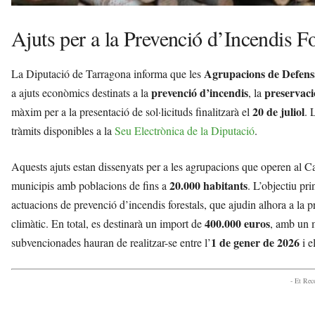
Ajuts per a la Prevenció d’Incendis Fo
Agrupacions de Defens
La Diputació de Tarragona informa que les
prevenció d’incendis
preservaci
a ajuts econòmics destinats a la
, la
20 de juliol
màxim per a la presentació de sol·licituds finalitzarà el
. 
tràmits disponibles a la
Seu Electrònica de la Diputació
.
Aquests ajuts estan dissenyats per a les agrupacions que operen al C
20.000 habitants
municipis amb poblacions de fins a
. L’objectiu pr
actuacions de prevenció d’incendis forestals, que ajudin alhora a la p
400.000 euros
climàtic. En total, es destinarà un import de
, amb un
1 de gener de 2026
subvencionades hauran de realitzar-se entre l’
i e
- Et Re