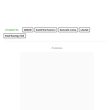
ETIQUETAS
AENOR
David De Pastors
Gonzalo Colsa
LALIGA
Real Racing Club
- Publicitat -