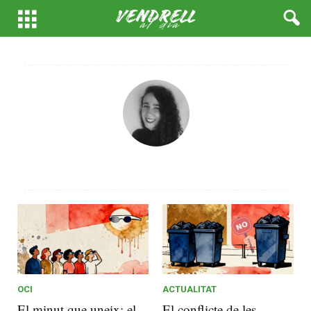
OCI
ACTUALITAT
El minut que uneix: el
El conflicte de les