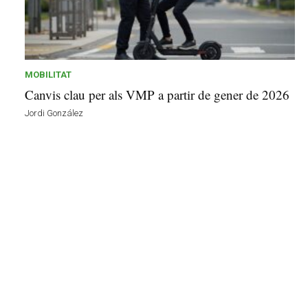
d
r
e
l
l
MOBILITAT
a
Canvis clau per als VMP a partir de gener de 2026
v
u
Jordi González
i