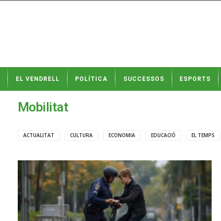
N
EL VENDRELL
POLÍTICA
SUCCESSOS
ESPORTS
o
t
í
Mobilitat
c
i
e
ACTUALITAT
CULTURA
ECONOMIA
EDUCACIÓ
EL TEMPS
s
d
e
E
l
V
e
n