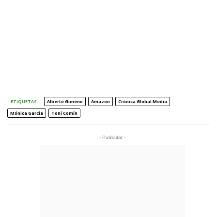
ETIQUETAS
Alberto Gimeno
Amazon
Crónica Global Media
Mónica García
Toni Comín
- Publicitat -