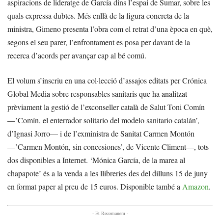
aspiracions de lideratge de García dins l’espai de Sumar, sobre les
quals expressa dubtes. Més enllà de la figura concreta de la
ministra, Gimeno presenta l’obra com el retrat d’una època en què,
segons el seu parer, l’enfrontament es posa per davant de la
recerca d’acords per avançar cap al bé comú.
El volum s’inscriu en una col·lecció d’assajos editats per Crónica
Global Media sobre responsables sanitaris que ha analitzat
prèviament la gestió de l’exconseller català de Salut Toni Comín
—’Comín, el enterrador solitario del modelo sanitario catalán’,
d’Ignasi Jorro— i de l’exministra de Sanitat Carmen Montón
—’Carmen Montón, sin concesiones’, de Vicente Climent—, tots
dos disponibles a Internet. ‘Mónica García, de la marea al
chapapote’ és a la venda a les llibreries des del dilluns 15 de juny
en format paper al preu de 15 euros. Disponible també a
Amazon
.
- Et Recomanem -