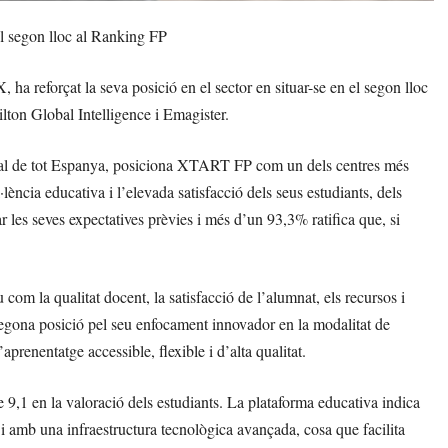
l segon lloc al Ranking FP
a reforçat la seva posició en el sector en situar-se en el segon lloc
lton Global Intelligence i Emagister.
ional de tot Espanya, posiciona XTART FP com un dels centres més
lència educativa i l’elevada satisfacció dels seus estudiants, dels
les seves expectatives prèvies i més d’un 93,3% ratifica que, si
om la qualitat docent, la satisfacció de l’alumnat, els recursos i
segona posició pel seu enfocament innovador en la modalitat de
aprenentatge accessible, flexible i d’alta qualitat.
e 9,1 en la valoració dels estudiants. La plataforma educativa indica
 i amb una infraestructura tecnològica avançada, cosa que facilita