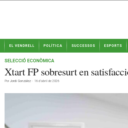
N
EL VENDRELL
POLÍTICA
SUCCESSOS
ESPORTS
o
t
í
SELECCIÓ ECONÒMICA
c
Xtart FP sobresurt en satisfacci
i
e
Por
Jordi González
-
16 d'abril de 2026
s
d
e
E
l
V
e
n