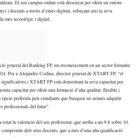
alitzats. El seu campus online està dissenyat per oferir un entorn
s i docents a través d’eines digitals, reforçant així la seva
a més tecnològic i digital.
ció general del Ranking FP, un reconeixement en un sector formatiu
024. Per a Alejandro Codina, director general de XTART FP, “el
s significatives i XTART FP està demostrant la seva capacitat per
stra capacitat per oferir una formació d’alta qualitat, flexible i
a opció preferida pels estudiants que busquen no només adquirir
s professionals del futur”.
stat la valoració del seu professorat, que arriba a un 9,8 sobre 10.
el compromís dels seus docents, que a més d’una alta qualificació