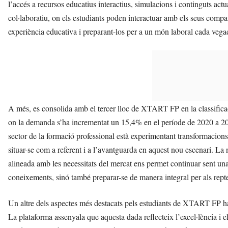
l’accés a recursos educatius interactius, simulacions i continguts actu
col·laboratiu, on els estudiants poden interactuar amb els seus company
experiència educativa i preparant-los per a un món laboral cada vegad
A més, es consolida amb el tercer lloc de XTART FP en la classifica
on la demanda s’ha incrementat un 15,4% en el període de 2020 a 2
sector de la formació professional està experimentant transformacion
situar-se com a referent i a l’avantguarda en aquest nou escenari. La no
alineada amb les necessitats del mercat ens permet continuar sent un
coneixements, sinó també preparar-se de manera integral per als repte
Un altre dels aspectes més destacats pels estudiants de XTART FP ha e
La plataforma assenyala que aquesta dada reflecteix l’excel·lència i 