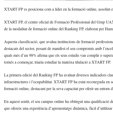
XTART FP es posiciona com a líder en la formació online, assolint e
XTART FP, el centre oficial de Formació Professional del Grup UAX, h
de la modalitat de formació online del Ranking FP, elaborat per Hami
Aquesta classificació, que avalua institucions de formació profess
destacats del sector, posant de manifest el seu compromís amb l’excel·
quals més d’un 98% afirma que els seus estudis van complir o superar 
tornés a començar, triaria estudiar la mateixa titulació a XTART FP.
La primera edició del Ranking FP ha avaluat diversos indicadors clau c
infraestructures i l’ocupabilitat. XTART FP ha estat reconeguda en 
formació online, destacant per la seva capacitat per oferir un entorn d’
En aquest sentit, el seu campus online ha obtingut una qualificació d
que ofereix una experiència d’aprenentatge dinàmica, fàcil d’utilitzar