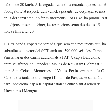
màxim de 80 km/h. A la vegada, Lamiel ha recordat que es manté
l’obligatorietat respecte dels vehicles pesants, de desplaçar-se més
enllà del carril dret i no fer avançaments. Tot i això, ha puntualitzat
que dijous en ser dia feiner, les restriccions seran des de les 15
hores i fins a les 20.
D’altra banda, l’operació tornada, que serà “de més intensitat”, ha
subratllat el director del SCT, amb uns 590.000 vehicles. També
s’instal·laran dos carrils addicionals a l’AP-7, cap a Barcelona,
entre Vilafranca del Penedès i Molins de Rei (Baix Llobregat) i
entre Sant Celoni i Montornès del Vallès. Per la seva part, a la C-
32, entre la tarda de diumenge i Dilluns de Pasqua, se sumarà un
carril addicional cap a la capital catalana entre Sant Andreu de
Llavaneres i Montgat.