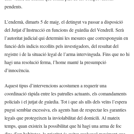
pendents.
L’endemà, dimarts 5 de maig, el detingut va passar a disposició
del Jutjat d’Instrucció en funcions de guàrdia del Vendrell. Serà
l’autoritat judicial qui determini les mesures que corresponguin en
funció dels indicis recollits pels investigadors, del resultat del
registre i de la situació legal de l’arma intervinguda. Fins que no hi
hagi una resolució ferma, l’home manté la presumpció
d’innocència.
Aquest tipus d’intervencions acostumen a requerir una
coordinació ràpida entre les patrulles actuants, els comandaments
policials i el jutjat de guàrdia. Tot i que als ulls dels veïns l’espera
pugui semblar excessiva, els agents han de respectar les garanties
legals que protegeixen la inviolabilitat del domicili. Al mateix
temps, quan existeix la possibilitat que hi hagi una arma de foc
dins d’un habitatge, la prioritat és evitar qualsevol moviment que