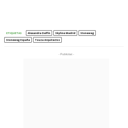
ETIQUETAS
Alexandra Delfín
Skyline Madrid
Stoneweg
Stoneweg España
Touza Arquitectos
- Publicitat -