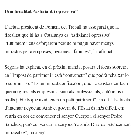
Una fiscalitat “asfixiant i opressiva”
L’actual president de Foment del Treball ha assegurat que la
fiscalitat que hi ha a Catalunya és “asfixiant i opressiva”.
“Lluitarem i ens esforçarem perquè hi pugui haver menys
impostos per a empreses, persones i famílies”, ha afirmat.
Segons ha explicat, en el pròxim mandat posarà el focus sobretot
en l’impost de patrimoni i està “convençut” que podrà rebaixar-lo
o suprimir-lo. “És un impost confiscatori, que no existeix enlloc i
que no grava els empresaris, sinó als professionals, autònoms i
molts jubilats que avui tenen un petit patrimoni”, ha dit. “Es tracta
d’intentar negociar. Amb el govern de l’Estat és més difícil, em
veuria en cor de convèncer el senyor Cuerpo i el senyor Pedro
Sánchez, però convèncer la senyora Yolanda Díaz és pràcticament
impossible”, ha afegit.