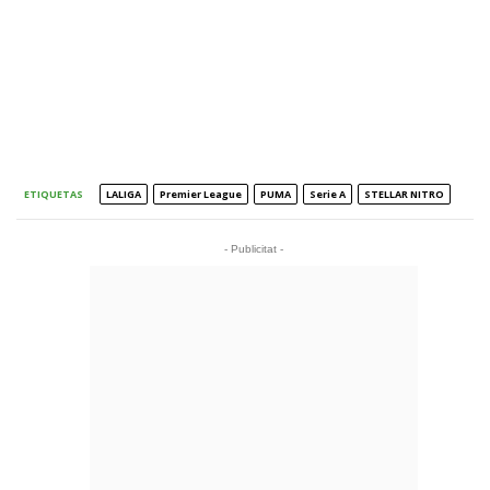
ETIQUETAS
LALIGA
Premier League
PUMA
Serie A
STELLAR NITRO
- Publicitat -