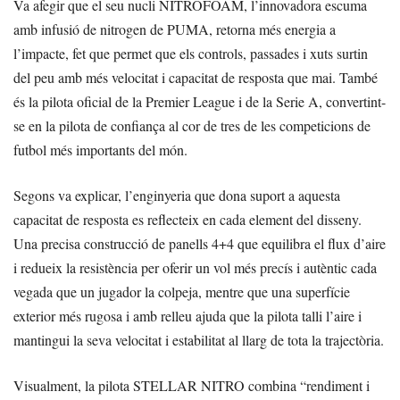
Va afegir que el seu nucli NITROFOAM, l’innovadora escuma
amb infusió de nitrogen de PUMA, retorna més energia a
l’impacte, fet que permet que els controls, passades i xuts surtin
del peu amb més velocitat i capacitat de resposta que mai. També
és la pilota oficial de la Premier League i de la Serie A, convertint-
se en la pilota de confiança al cor de tres de les competicions de
futbol més importants del món.
Segons va explicar, l’enginyeria que dona suport a aquesta
capacitat de resposta es reflecteix en cada element del disseny.
Una precisa construcció de panells 4+4 que equilibra el flux d’aire
i redueix la resistència per oferir un vol més precís i autèntic cada
vegada que un jugador la colpeja, mentre que una superfície
exterior més rugosa i amb relleu ajuda que la pilota talli l’aire i
mantingui la seva velocitat i estabilitat al llarg de tota la trajectòria.
Visualment, la pilota STELLAR NITRO combina “rendiment i