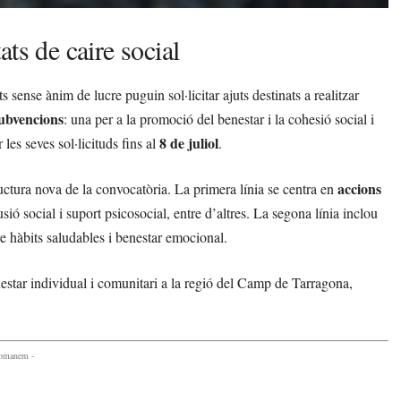
ts de caire social
 sense ànim de lucre puguin sol·licitar ajuts destinats a realitzar
subvencions
: una per a la promoció del benestar i la cohesió social i
8 de juliol
 les seves sol·licituds fins al
.
accions
ctura nova de la convocatòria. La primera línia se centra en
ó social i suport psicosocial, entre d’altres. La segona línia inclou
re hàbits saludables i benestar emocional.
nestar individual i comunitari a la regió del Camp de Tarragona,
comanem -