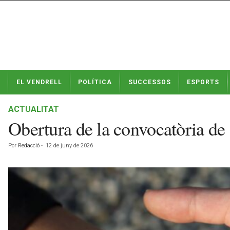
N
EL VENDRELL
POLÍTICA
SUCCESSOS
ESPORTS
o
t
í
ACTUALITAT
c
Obertura de la convocatòria de 
i
e
Por
Redacció
-
12 de juny de 2026
s
d
e
E
l
V
e
n