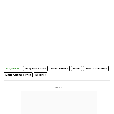
ETIQUETAS
Amaya Echevarría
Antonia Gimón
Fecma
Lleva La Delantera
Maria Assumpció Vilà
Novartis
- Publicitat -