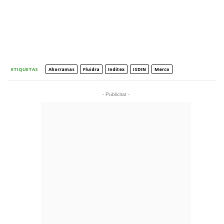
ETIQUETAS
Ahorramas
Fluidra
Inditex
ISDIN
Merco
- Publicitat -