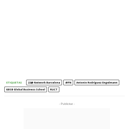
ETIQUETAS
22@ Network Barcelona
4YFN
Antonio Rodríguez Engelmann
GBSB Global Business School
RUCT
- Publicitat -