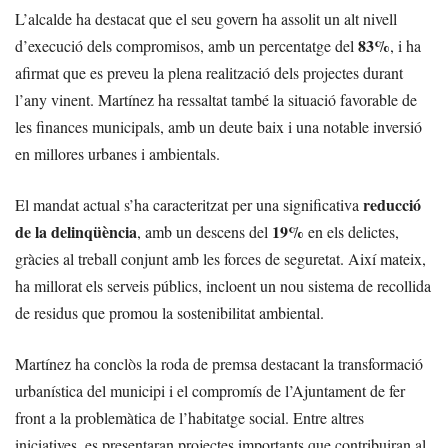
L’alcalde ha destacat que el seu govern ha assolit un alt nivell
83%
d’execució dels compromisos, amb un percentatge del
, i ha
afirmat que es preveu la plena realització dels projectes durant
l’any vinent. Martínez ha ressaltat també la situació favorable de
les finances municipals, amb un deute baix i una notable inversió
en millores urbanes i ambientals.
reducció
El mandat actual s’ha caracteritzat per una significativa
de la delinqüència
19%
, amb un descens del
en els delictes,
gràcies al treball conjunt amb les forces de seguretat. Així mateix,
ha millorat els serveis públics, incloent un nou sistema de recollida
de residus que promou la sostenibilitat ambiental.
Martínez ha conclòs la roda de premsa destacant la transformació
urbanística del municipi i el compromís de l’Ajuntament de fer
front a la problemàtica de l’habitatge social. Entre altres
iniciatives, es presentaran projectes importants que contribuiran al