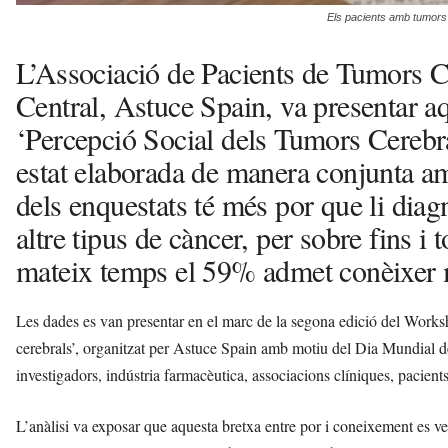
Els pacients amb tumors c
L’Associació de Pacients de Tumors C
Central, Astuce Spain, va presentar a
‘Percepció Social dels Tumors Cerebra
estat elaborada de manera conjunta a
dels enquestats té més por que li dia
altre tipus de càncer, per sobre fins i
mateix temps el 59% admet conèixer m
Les dades es van presentar en el marc de la segona edició del Worksh
cerebrals’, organitzat per Astuce Spain amb motiu del Dia Mundial d
investigadors, indústria farmacèutica, associacions clíniques, pacient
L’anàlisi va exposar que aquesta bretxa entre por i coneixement es v