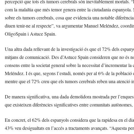
percepció que tots els tumors cerebrals són inevitablement mortals. “
com la malaltia que més temor genera entre la ciutadania espanyola. 
sobre els tumors cerebrals, cosa que evidencia una notable diferènci
diuen tenir-ne al respecte”, va argumentar Manuel Meléndez, coordin
OligoSpain i Astuce Spain.
Una altra dada rellevant de la investigació és que el 72% dels espany
mitjans de comunicació. Des d’Astuce Spain consideren que no és nom
consens entre la societat general sobre la necessitat d’incrementar la
Meléndez. I és que, segons l’estudi, només per al 6% de la població e
mentre que el 72% creu que els tumors cerebrals reben una atenció in
De manera significativa, una dada demolidora mostrada per l’enquest
que existeixen diferències significatives entre comunitats autònomes,
En concret, el 62% dels espanyols considera que la rapidesa en el diag
43% veu desigualtats en l’accés a tractaments avançats. “Aquesta pe