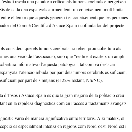
L’estudi revela una paradoxa crítica: els tumors cerebrals emergeixen
Sis de cada deu espanyols afirmen tenir un coneixement molt limitat
a entre el temor que aquests generen i el coneixement que les persones
ador del Comitè Científic d’Astuce Spain i cofundador del projecte
ols considera que els tumors cerebrals no reben prou cobertura als
és una visió de l’associació, sinó que “realment existeix un ampli
 cobertura informativa d’aquesta patologia”, tal com va destacar
spanyola l’atenció rebuda per part dels tumors cerebrals és suficient,
suficient per part dels mitjans (el 22% restant, NS/NC).
a d’Ipsos i Astuce Spain és que la gran majoria de la població creu
 tant en la rapidesa diagnòstica com en l’accés a tractaments avançats.
nòstic varia de manera significativa entre territoris. Així mateix, el
rcepció és especialment intensa en regions com Nord-oest, Nord-est i