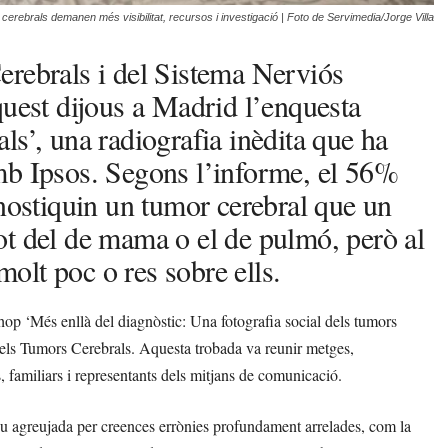
erebrals demanen més visibilitat, recursos i investigació | Foto de Servimedia/Jorge Villa
erebrals i del Sistema Nerviós
quest dijous a Madrid l’enquesta
ls’, una radiografia inèdita que ha
mb Ipsos. Segons l’informe, el 56%
gnostiquin un tumor cerebral que un
 tot del de mama o el de pulmó, però al
olt poc o res sobre ells.
op ‘Més enllà del diagnòstic: Una fotografia social dels tumors
els Tumors Cerebrals. Aquesta trobada va reunir metges,
s, familiars i representants dels mitjans de comunicació.
eu agreujada per creences errònies profundament arrelades, com la