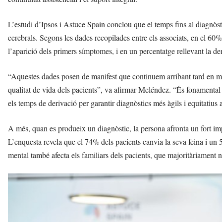
L’estudi d’Ipsos i Astuce Spain conclou que el temps fins al diagnòsti
cerebrals. Segons les dades recopilades entre els associats, en el 60%
l’aparició dels primers símptomes, i en un percentatge rellevant la 
“Aquestes dades posen de manifest que continuem arribant tard en mas
qualitat de vida dels pacients”, va afirmar Meléndez. “És fonamental re
els temps de derivació per garantir diagnòstics més àgils i equitatius a t
A més, quan es produeix un diagnòstic, la persona afronta un fort imp
L’enquesta revela que el 74% dels pacients canvia la seva feina i un 
mental també afecta els familiars dels pacients, que majoritàriament