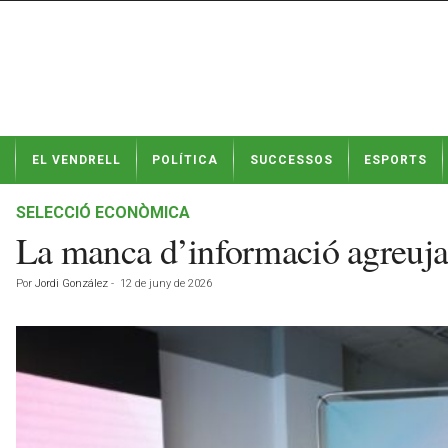
N
EL VENDRELL
POLÍTICA
SUCCESSOS
ESPORTS
o
t
í
SELECCIÓ ECONÒMICA
c
La manca d’informació agreuja 
i
e
Por
Jordi González
-
12 de juny de 2026
s
d
e
E
l
V
e
n