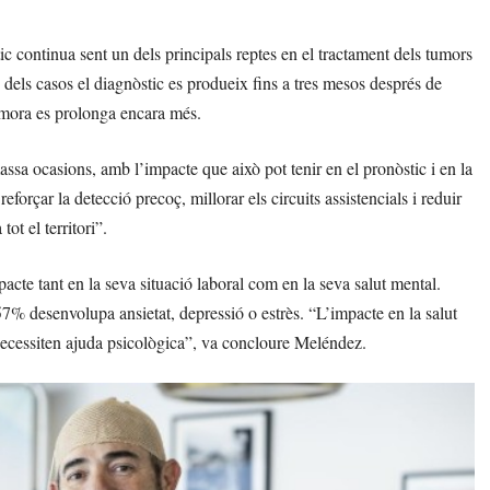
c continua sent un dels principals reptes en el tractament dels tumors
 dels casos el diagnòstic es produeix fins a tres mesos després de
demora es prolonga encara més.
sa ocasions, amb l’impacte que això pot tenir en el pronòstic i en la
forçar la detecció precoç, millorar els circuits assistencials i reduir
ot el territori”.
acte tant en la seva situació laboral com en la seva salut mental.
57% desenvolupa ansietat, depressió o estrès. “L’impacte en la salut
 necessiten ajuda psicològica”, va concloure Meléndez.