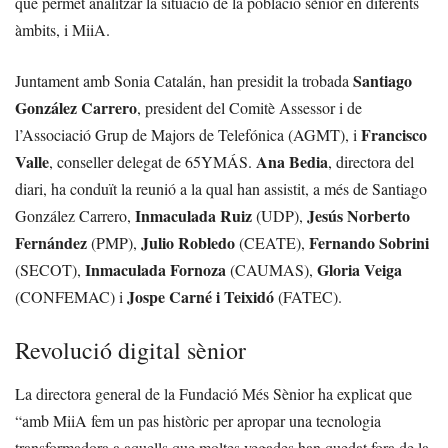
que permet analitzar la situació de la població sènior en diferents
àmbits, i MiiA.
Santiago
Juntament amb Sonia Catalán, han presidit la trobada
González Carrero
, president del Comitè Assessor i de
Francisco
l’Associació Grup de Majors de Telefónica (AGMT), i
Valle
Ana Bedia
, conseller delegat de 65YMÁS.
, directora del
diari, ha conduït la reunió a la qual han assistit, a més de Santiago
Inmaculada Ruiz
Jesús Norberto
González Carrero,
(UDP),
Fernández
Julio Robledo
Fernando Sobrini
(PMP),
(CEATE),
Inmaculada Fornoza
Gloria Veiga
(SECOT),
(CAUMAS),
Jospe Carné i Teixidó
(CONFEMAC) i
(FATEC).
Revolució digital sènior
La directora general de la Fundació Més Sènior ha explicat que
“amb MiiA fem un pas històric per apropar una tecnologia
transformadora a aquells que moltes vegades han quedat fora de la