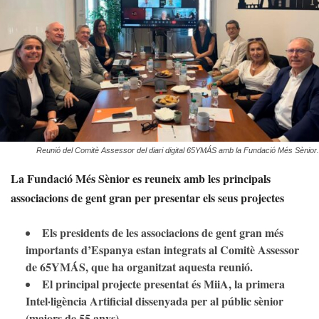
Reunió del Comitè Assessor del diari digital 65YMÁS amb la Fundació Més Sènior.
La Fundació Més Sènior es reuneix amb les principals
associacions de gent gran per presentar els seus projectes
Els presidents de les associacions de gent gran més
importants d’Espanya estan integrats al Comitè Assessor
de 65YMÁS, que ha organitzat aquesta reunió.
El principal projecte presentat és MiiA, la primera
Intel·ligència Artificial dissenyada per al públic sènior
(majors de 55 anys).