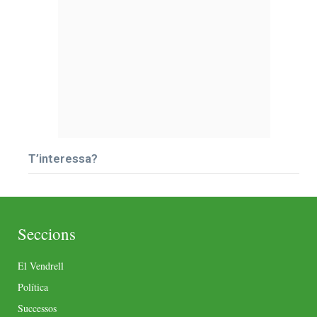
T’interessa?
Seccions
El Vendrell
Política
Successos