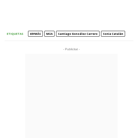
ETIQUETAS
65YMÁS
MiiA
Santiago González Carrero
Sonia Catalán
- Publicitat -