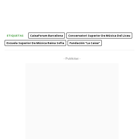
ETIQUETAS
CaixaForum Barcelona
Conservatori Superior De Música Del Liceu
Escuela Superior De Música Reina Sofía
Fundación ”la Caixa”
- Publicitat -