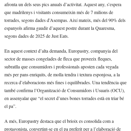
afronta un dels seus pics anuals d’activitat. Aquest any, s’espera
que madrilenys i visitants consumeixin més de 7 milions de
torrades, segons dades d’Asempas. Així mateix, més del 90% dels
espanyols afirma gaudir d’aquest postre durant la Quaresma,
segons dades de 2025 de Just Eats.
En aquest context d’alta demanda, Europastry, companyia del
sector de masses congelades de fleca que proveeix fleques,
subratlla que consumidors i professionals aposten cada vegada
més per pans enriquits, de molla tendra i textura esponjosa, a la
recerca d’elaboracions més fines i equilibrades. Una tendència que
també confirma l’Organització de Consumidors i Usuaris (OCU),
en assenyalar que “el secret d’unes bones torrades està en triar bé
el pa”.
A més, Europastry destaca que el brioix es consolida com a
protagonista, convertint-se en el pa preferit per a l’elaboració de