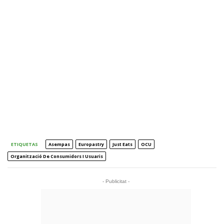
ETIQUETAS
Asempas
Europastry
Just Eats
OCU
Organització De Consumidors I Usuaris
- Publicitat -