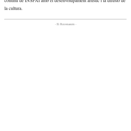
continu de INSPAI amb el desenvolupament artístic i la difusió de
la cultura.
- Et Recomanem -