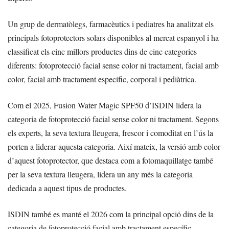
Un grup de dermatòlegs, farmacèutics i pediatres ha analitzat els
principals fotoprotectors solars disponibles al mercat espanyol i ha
classificat els cinc millors productes dins de cinc categories
diferents: fotoprotecció facial sense color ni tractament, facial amb
color, facial amb tractament específic, corporal i pediàtrica.
Com el 2025, Fusion Water Magic SPF50 d’ISDIN lidera la
categoria de fotoprotecció facial sense color ni tractament. Segons
els experts, la seva textura lleugera, frescor i comoditat en l’ús la
porten a liderar aquesta categoria. Així mateix, la versió amb color
d’aquest fotoprotector, que destaca com a fotomaquillatge també
per la seva textura lleugera, lidera un any més la categoria
dedicada a aquest tipus de productes.
ISDIN també es manté el 2026 com la principal opció dins de la
categoria de fotoprotecció facial amb tractament específic.