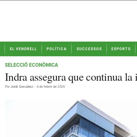
N
EL VENDRELL
POLÍTICA
SUCCESSOS
ESPORTS
o
t
í
SELECCIÓ ECONÒMICA
c
Indra assegura que continua la 
i
e
Por
Jordi González
-
6 de febrer de 2026
s
d
e
E
l
V
e
n