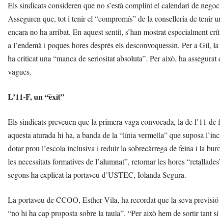
Els sindicats consideren que no s’està complint el calendari de negoci
Asseguren que, tot i tenir el “compromís” de la conselleria de tenir un
encara no ha arribat. En aquest sentit, s’han mostrat especialment cr
a l’endemà i poques hores després els desconvoquessin. Per a Gil, la
ha criticat una “manca de seriositat absoluta”. Per això, ha assegurat
vagues.
L’11-F, un “èxit”
Els sindicats preveuen que la primera vaga convocada, la de l’11 de fe
aquesta aturada hi ha, a banda de la “línia vermella” que suposa l’incr
dotar prou l’escola inclusiva i reduir la sobrecàrrega de feina i la bu
les necessitats formatives de l’alumnat”, retornar les hores “retallades
segons ha explicat la portaveu d’USTEC, Iolanda Segura.
La portaveu de CCOO, Esther Vila, ha recordat que la seva previsió er
“no hi ha cap proposta sobre la taula”. “Per això hem de sortir tant sí