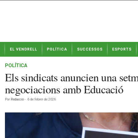
N
EL VENDRELL
POLÍTICA
SUCCESSOS
ESPORTS
o
t
í
POLÍTICA
c
Els sindicats anuncien una setm
i
e
negociacions amb Educació
s
d
Por
Redacció
-
6 de febrer de 2026
e
E
l
V
e
n