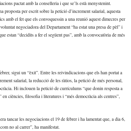
acions pactat amb la conselleria i que se’ls està menystenint.
a proposta per escrit sobre la petició d’increment salarial, aquesta
ítics amb el fet que els convoquessin a una reunió aquest dimecres per
 voluntat negociadora del Departament “ha estat una presa de pèl” i
 que estan “decidits a fer el següent pas”, amb la convocatòria de més
brer, sigui un “èxit”. Entre les reivindicacions que els han portat a
ement salarial, la reducció de les ràtios, la petició de més personal,
rocràcia. Hi inclouen la petició de currículums “que donin resposta a
” en ciències, filosofia i literatures i “més democràcia als centres”,
a tancar les negociacions el 19 de febrer i ha lamentat que, a dia 6,
 com no al carrer”, ha manifestat.