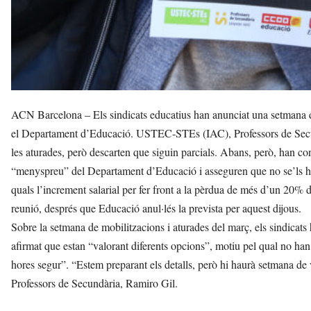
ACN Barcelona – Els sindicats educatius han anunciat una setmana 
el Departament d’Educació. USTEC-STEs (IAC), Professors de Secu
les aturades, però descarten que siguin parcials. Abans, però, han con
“menyspreu” del Departament d’Educació i asseguren que no se’ls ha 
quals l’increment salarial per fer front a la pèrdua de més d’un 20% 
reunió, després que Educació anul·lés la prevista per aquest dijous.
Sobre la setmana de mobilitzacions i aturades del març, els sindicats 
afirmat que estan “valorant diferents opcions”, motiu pel qual no han
hores segur”. “Estem preparant els detalls, però hi haurà setmana de
Professors de Secundària, Ramiro Gil.