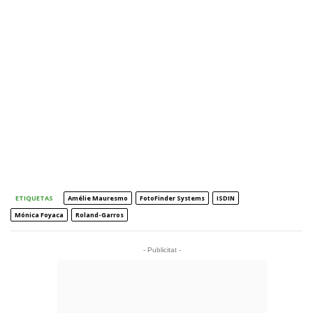
ETIQUETAS
Amélie Mauresmo
FotoFinder Systems
ISDIN
Mónica Foyaca
Roland-Garros
- Publicitat -