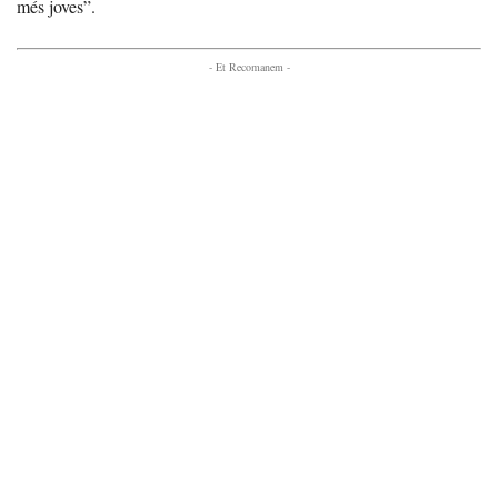
més joves”.
- Et Recomanem -