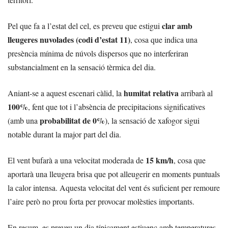
clar amb
Pel que fa a l’estat del cel, es preveu que estigui
lleugeres nuvolades (codi d’estat 11)
, cosa que indica una
presència mínima de núvols dispersos que no interferiran
substancialment en la sensació tèrmica del dia.
humitat relativa
Aniant-se a aquest escenari càlid, la
arribarà al
100%
, fent que tot i l’absència de precipitacions significatives
probabilitat de 0%
(amb una
), la sensació de xafogor sigui
notable durant la major part del dia.
15 km/h
El vent bufarà a una velocitat moderada de
, cosa que
aportarà una lleugera brisa que pot alleugerir en moments puntuals
la calor intensa. Aquesta velocitat del vent és suficient per remoure
l’aire però no prou forta per provocar molèsties importants.
En resum, es preveu un dia típicament estiuenc amb temperatures