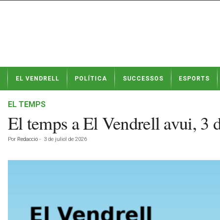
N
EL VENDRELL
POLÍTICA
SUCCESSOS
ESPORTS
o
t
í
EL TEMPS
c
El temps a El Vendrell avui, 3 
i
e
Por
Redacció
-
3 de juliol de 2026
s
d
e
E
l
V
e
n