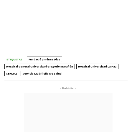
ETIQUETAS
Fundació Jiménez Díaz
Hospital General Universitari Gregorio Marañón
Hospital Universitari La Paz
SERMAS
Servicio Madrileño De Salud
- Publicitat -