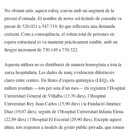
No obstant això, aquest esforç conviu amb un augment de la
pressió d’entrada. El nombre de noves sol·licituds de consulta va
passar de 520.021 a 547.719, fet que reflecteix una demanda
creixent. Com a conseqüència, el volum total de persones en
espera estructural es va mantenir pràcticament estable, amb un
lleuger increment de 730.149 a 730.322.
Aquesta millora no es distribueix de manera homogènia a tota la
xarxa hospitalària. Les dades de març evidencien diferències
clares entre centres. En llistes d’espera quirúrgica (LEQ), els
millors resultats —tots per sota d’un mes— els registren l’Hospital
Universitari General de Villalba (13,76 dies), l’Hospital
Universitari Rey Juan Carlos (15,90 dies) i la Fundació Jiménez
Díaz (19,07 dies), seguits de l’Hospital Universitari Infanta Elena
(22,89 dies) i l’Hospital El Escorial (29,90 dies). Excepte aquest
últim, tots responen a models de gestió públic-privada, que tornen