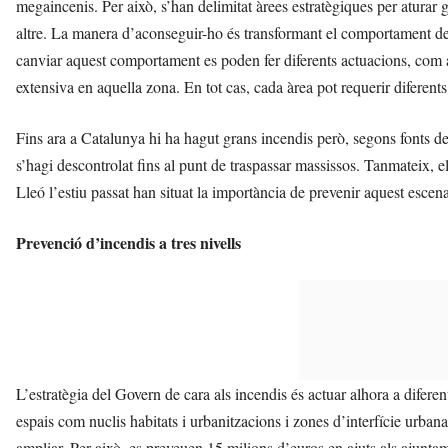
megaincenis. Per això, s’han delimitat àrees estratègiques per aturar g
altre. La manera d’aconseguir-ho és transformant el comportament del 
canviar aquest comportament es poden fer diferents actuacions, com ar
extensiva en aquella zona. En tot cas, cada àrea pot requerir diferents
Fins ara a Catalunya hi ha hagut grans incendis però, segons fonts de
s’hagi descontrolat fins al punt de traspassar massissos. Tanmateix, el
Lleó l’estiu passat han situat la importància de prevenir aquest escena
Prevenció d’incendis a tres nivells
L’estratègia del Govern de cara als incendis és actuar alhora a diferen
espais com nuclis habitats i urbanitzacions i zones d’interfície urbana
ampliar. Per això, es preveuen 15 milions d’euros en ajuts als ajunta