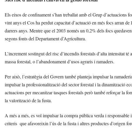
Els eixos de confinament s’han treballat amb el Grup d’actuacions f
vint anys el Cos ha perdut capacitat d’actuació en més focs arran de l
darrers anys. Mentre que el 2003 només un 0,2% dels focs quedaven fo
segons fonts del Departament d’Agricultura.
L’increment sostingut del risc d’incendis forestals d’alta intensitat té 
massa forestal, o l’abandonament d’usos agraris i ramaders.
Per això, l’estratègia del Govern també planteja impulsar la ramaderia
impulsar la professionalització del sector forestal i la dinamització 
actuacions per mecanitzar tasques forestals però també reforçar la form
la valorització de la fusta.
A més a més, es vol impulsar la compra pública verda i responsable inc
criteris que afavoreixin l’ús de la fusta i altres productes d’origen fore