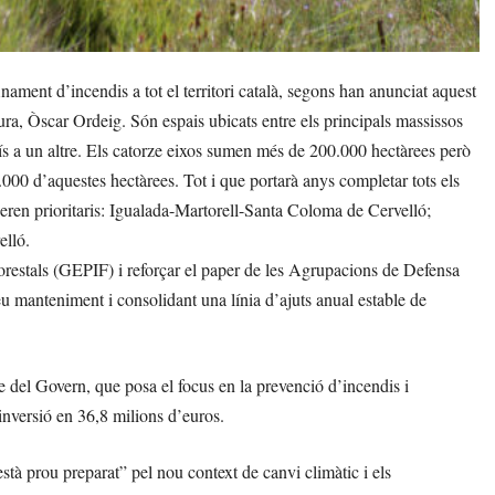
ament d’incendis a tot el territori català, segons han anunciat aquest
ltura, Òscar Ordeig. Són espais ubicats entre els principals massissos
sís a un altre. Els catorze eixos sumen més de 200.000 hectàrees però
4.000 d’aquestes hectàrees. Tot i que portarà anys completar tots els
ideren prioritaris: Igualada-Martorell-Santa Coloma de Cervelló;
elló.
restals (GEPIF) i reforçar el paper de les Agrupacions de Defensa
eu manteniment i consolidant una línia d’ajuts anual estable de
le del Govern, que posa el focus en la prevenció d’incendis i
 inversió en 36,8 milions d’euros.
està prou preparat” pel nou context de canvi climàtic i els