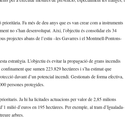
 prioritària. Fa més de deu anys que es van crear com a instruments
ament no s’han desenvolupat. Així, l’objectiu és consolidar els 34
ous projectes abans de l’estiu –les Gavarres i el Montmell-Pontons-
esta estratègia. L’objectiu és evitar la propagació de grans incendis
 de confinament que sumen 223.829 hectàrees i s’ha estimat que
otecció davant d’un potencial incendi. Gestionats de forma efectiva,
.000 persones protegides.
rioritaris. Ja hi ha licitades actuacions per valor de 2,85 milions
p d’1 milió d’euros en 195 hectàrees. Per exemple, al tram d’Igualada-
treure arbres.