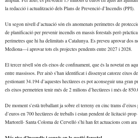
la redacció i actualització dels Plans de Prevenció d’Incendis (PPI).
Un segon nivell d’actuació són els anomenats perímetres de protecció
de planificació per prevenir incendis en massís forestals però pràctic
perímetres que hi ha delimitats a Catalunya. Es preveu aprovar dos n
Mediona—i aprovar tots els projectes pendents entre 2027 i 2028.
El tercer nivell són els eixos de confinament, que és la novetat en aqu
entre massissos. Per això s’han identificat i dissenyat catorze eixos
gestionant 34.194 d’aquestes hectàrees es pot aconseguir una gran pr
els eixos permetrien tenir més de 2 milions d’hectàrees i més de 850
De moment s’està treballant ja sobre el terreny en cinc trams d’eixos p
d’euros en 700 hectàrees de treballs i estan pendent de licitació pro
Martorell- Santa Coloma de Cervelló s’hi han fet actuacions com ara 
Més risc d’incendis i canvis en la gestió forestal