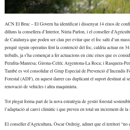
ACN El Bruc – El Govern ha identificat i dissenyat 14 eixos de confin
dilluns la consellera d’Interior, Núria Parlon, i el conseller d’Agricu
de Catalunya que poden ser clau per evitar que el foc salti d’un mas
perquè siguin operatius fent la contenció del foc, caldria actuar en 3
treballs, ja s’ha començat a fer actuacions en cinc eixos que es cons
Perafita-Manresa; Girona-Celrà; Argentona-La Roca; i Rasquera-Per
També es vol consolidar el Grup Especial de Prevenció d’Incendis Fo
Forestal (ADF), en aquest darrer cas duplicant el suport destinat al s
renovació de vehicles i altra maquinària.
Tot plegat forma part de la nova estratègia de gestió forestal sostenib
l’adaptació al canvi climàtic i que preveu en total un increment de la
El conseller d’Agricultura, Òscar Ordreig, admet que el territori “no 