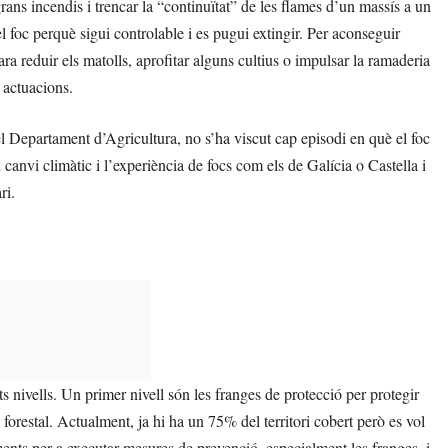
rans incendis i trencar la “continuïtat” de les flames d’un massís a un
foc perquè sigui controlable i es pugui extingir. Per aconseguir
a reduir els matolls, aprofitar alguns cultius o impulsar la ramaderia
 actuacions.
l Departament d’Agricultura, no s’ha viscut cap episodi en què el foc
 canvi climàtic i l’experiència de focs com els de Galícia o Castella i
ri.
ts nivells. Un primer nivell són les franges de protecció per protegir
 forestal. Actualment, ja hi ha un 75% del territori cobert però es vol
ments per a executar mesures de prevenció, especialment les franges, i