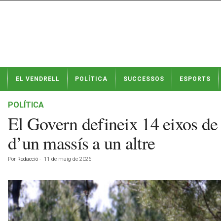
N
EL VENDRELL
POLÍTICA
SUCCESSOS
ESPORTS
o
t
í
POLÍTICA
c
El Govern defineix 14 eixos de c
i
e
d’un massís a un altre
s
d
Por
Redacció
-
11 de maig de 2026
e
E
l
V
e
n