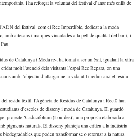
temporània, i ha reforçat la voluntat del festival d’anar més enllà de
l’ADN del festival, com el Rec Imperdible, dedicat a la moda
c, amb artesans i marques vinculades a la pell de qualitat del barri, i
l Pau.
us de Catalunya i Moda re-, ha tornat a ser un èxit, igualant la xifra
ridat molt l’atenció dels visitants l’espai Rec Repara, on una
aris amb l’objectiu d’allargar-ne la vida útil i reduir així el residu
ó del residu tèxtil, l’Agència de Residus de Catalunya i Rec.0 han
a estudiants d’escoles de disseny i moda de Catalunya. El guardó
 pel projecte ‘Caducifolium (Lourdes)’, una proposta elaborada a
amb pigments naturals. El disseny planteja una crítica a la indústria
s biodegradables que poden transformar-se o retornar a la natura.