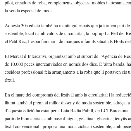
pilot, creadors de roba, complements, objectes, mobles i artesania con
la venda especial de moda.
Aquesta 30a edició també ha mantingut espais que ja formen part de 
sostenible, local i amb valors de circularitat; la pop-up La Pell del Re
el Petit Rec, l’espai familiar i de marques infantils situat als Horts de
El Mercat d’Intercanvi, organitzat amb el suport de l’Agència de Resid
de 10.000 peces intercanviades en només dos dies. D’altra banda, ha c
cosidora professional feia arranjaments a la roba que li portaven els usu
tèxtil.
En el marc del compromís del festival amb la circularitat i la reducci
lliurat també el premi al millor disseny de moda sostenible, adreçat 
d’aquesta edició ha estat per a Laia Badia Pubill, de LCI Barcelona,
partir de biomaterials amb base d’aigua, gelatina i glicerina, tenyits 
tèxtil convencional i proposa una moda cíclica i sostenible, amb pece