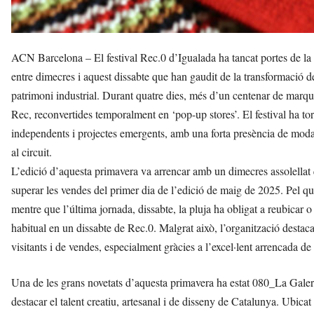
ACN Barcelona – El festival Rec.0 d’Igualada ha tancat portes de la
entre dimecres i aquest dissabte que han gaudit de la transformació d
patrimoni industrial. Durant quatre dies, més d’un centenar de marqu
Rec, reconvertides temporalment en ‘pop-up stores’. El festival ha to
independents i projectes emergents, amb una forta presència de moda 
al circuit.
L’edició d’aquesta primavera va arrencar amb un dimecres assolellat qu
superar les vendes del primer dia de l’edició de maig de 2025. Pel que 
mentre que l’última jornada, dissabte, la pluja ha obligat a reubicar o 
habitual en un dissabte de Rec.0. Malgrat això, l’organització destac
visitants i de vendes, especialment gràcies a l’excel·lent arrencada de
Una de les grans novetats d’aquesta primavera ha estat 080_La Galer
destacar el talent creatiu, artesanal i de disseny de Catalunya. Ubica