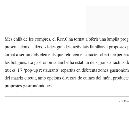
Més enllà de les compres, el Rec.0 ha tornat a oferir una àmplia prog
presentacions, tallers, visites guiades, activitats familiars i propostes 
tornat a ser un dels elements que reforcen el caràcter obert i experienc
les botigues. La gastronomia també ha estat un dels grans atractius d
trucks’ i 7 ‘pop-up restaurants’ repartits en diferents zones gastronò
del mateix circuit, amb opcions diverses de cuines del món, producte f
propostes gastronòmiques.
- Et Re