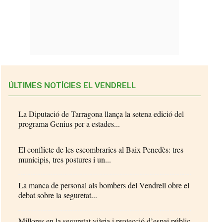
ÚLTIMES NOTÍCIES EL VENDRELL
La Diputació de Tarragona llança la setena edició del
programa Genius per a estades...
El conflicte de les escombraries al Baix Penedès: tres
municipis, tres postures i un...
La manca de personal als bombers del Vendrell obre el
debat sobre la seguretat...
Millores en la seguretat viària i protecció d’espai públic