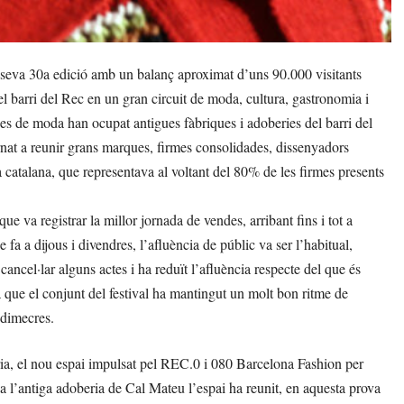
 seva 30a edició amb un balanç aproximat d’uns 90.000 visitants
el barri del Rec en un gran circuit de moda, cultura, gastronomia i
es de moda han ocupat antigues fàbriques i adoberies del barri del
rnat a reunir grans marques, firmes consolidades, dissenyadors
catalana, que representava al voltant del 80% de les firmes presents
e va registrar la millor jornada de vendes, arribant fins i tot a
fa a dijous i divendres, l’afluència de públic va ser l’habitual,
cancel·lar alguns actes i ha reduït l’afluència respecte del que és
a que el conjunt del festival ha mantingut un molt bon ritme de
 dimecres.
ia, el nou espai impulsat pel REC.0 i 080 Barcelona Fashion per
t a l’antiga adoberia de Cal Mateu l’espai ha reunit, en aquesta prova