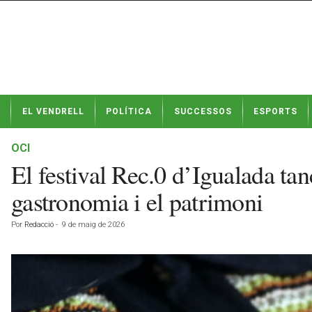
N
EL VENDRELL
POLÍTICA
SUCCESSOS
ESPORTS
o
t
í
OCI
c
El festival Rec.0 d’Igualada ta
i
e
gastronomia i el patrimoni
s
d
Por
Redacció
-
9 de maig de 2026
e
E
l
V
e
n