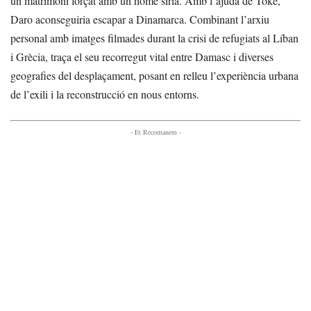
un matrimoni forçat amb un home sirià. Amb l’ajuda de Toke,
Daro aconseguiria escapar a Dinamarca. Combinant l’arxiu
personal amb imatges filmades durant la crisi de refugiats al Líban
i Grècia, traça el seu recorregut vital entre Damasc i diverses
geografies del desplaçament, posant en relleu l’experiència urbana
de l’exili i la reconstrucció en nous entorns.
- Et Recomanem -