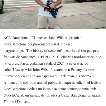
ACN Barcelona – El cineasta John Wilson tornarà al
DocsBarcelona per presentar el seu debut en el
llargmetratge, ‘The history of concrete’, després del seu pas pels
festivals de Sundance i CPH:DOX. El cineasta nord-americà, que
ja va presentar al certamen català el 2024 la seva sèrie de
culte ‘How to with John Wilson’, estrenarà a Espanya la seva
última obra en una sessió especial el 12 de maig al Cinema
Aribau, amb col·loqui amb el públic. En aquesta edició, el festival
DocsBarcelona dedica un focus a la ciutat contemporània amb
Docs&Ciutat, un mosaic de mirades a Gaza, Barcelona, Granada,
Tòquio i Damasc.