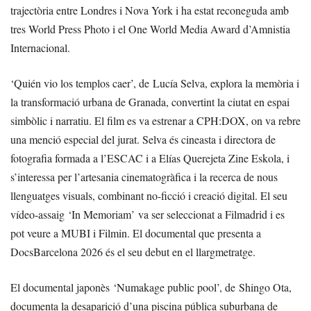
trajectòria entre Londres i Nova York i ha estat reconeguda amb
tres World Press Photo i el One World Media Award d’Amnistia
Internacional.
‘Quién vio los templos caer’, de Lucía Selva, explora la memòria i
la transformació urbana de Granada, convertint la ciutat en espai
simbòlic i narratiu. El film es va estrenar a CPH:DOX, on va rebre
una menció especial del jurat. Selva és cineasta i directora de
fotografia formada a l’ESCAC i a Elías Querejeta Zine Eskola, i
s’interessa per l’artesania cinematogràfica i la recerca de nous
llenguatges visuals, combinant no-ficció i creació digital. El seu
vídeo-assaig ‘In Memoriam’ va ser seleccionat a Filmadrid i es
pot veure a MUBI i Filmin. El documental que presenta a
DocsBarcelona 2026 és el seu debut en el llargmetratge.
El documental japonès ‘Numakage public pool’, de Shingo Ota,
documenta la desaparició d’una piscina pública suburbana de