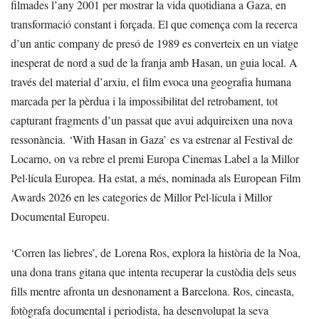
filmades l’any 2001 per mostrar la vida quotidiana a Gaza, en
transformació constant i forçada. El que comença com la recerca
d’un antic company de presó de 1989 es converteix en un viatge
inesperat de nord a sud de la franja amb Hasan, un guia local. A
través del material d’arxiu, el film evoca una geografia humana
marcada per la pèrdua i la impossibilitat del retrobament, tot
capturant fragments d’un passat que avui adquireixen una nova
ressonància. ‘With Hasan in Gaza’ es va estrenar al Festival de
Locarno, on va rebre el premi Europa Cinemas Label a la Millor
Pel·lícula Europea. Ha estat, a més, nominada als European Film
Awards 2026 en les categories de Millor Pel·lícula i Millor
Documental Europeu.
‘Corren las liebres’, de Lorena Ros, explora la història de la Noa,
una dona trans gitana que intenta recuperar la custòdia dels seus
fills mentre afronta un desnonament a Barcelona. Ros, cineasta,
fotògrafa documental i periodista, ha desenvolupat la seva