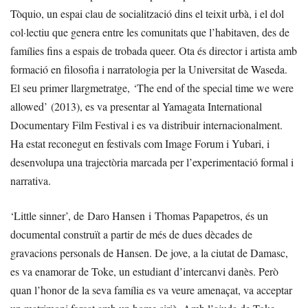
Tòquio, un espai clau de socialització dins el teixit urbà, i el dol
col·lectiu que genera entre les comunitats que l’habitaven, des de
famílies fins a espais de trobada queer. Ota és director i artista amb
formació en filosofia i narratologia per la Universitat de Waseda.
El seu primer llargmetratge, ‘The end of the special time we were
allowed’ (2013), es va presentar al Yamagata International
Documentary Film Festival i es va distribuir internacionalment.
Ha estat reconegut en festivals com Image Forum i Yubari, i
desenvolupa una trajectòria marcada per l’experimentació formal i
narrativa.
‘Little sinner’, de Daro Hansen i Thomas Papapetros, és un
documental construït a partir de més de dues dècades de
gravacions personals de Hansen. De jove, a la ciutat de Damasc,
es va enamorar de Toke, un estudiant d’intercanvi danès. Però
quan l’honor de la seva família es va veure amenaçat, va acceptar