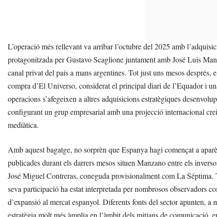
L’operació més rellevant va arribar l’octubre del 2025 amb l’adquisició
protagonitzada per Gustavo Scaglione juntament amb José Luis Manzan
canal privat del país a mans argentines. Tot just uns mesos després, e
compra d’El Universo, considerat el principal diari de l’Equador i u
operacions s’afegeixen a altres adquisicions estratègiques desenvolu
configurant un grup empresarial amb una projecció internacional crei
mediàtica.
Amb aquest bagatge, no sorprèn que Espanya hagi començat a aparèix
publicades durant els darrers mesos situen Manzano entre els inversor
José Miguel Contreras, coneguda provisionalment com La Séptima. Tot
seva participació ha estat interpretada per nombrosos observadors co
d’expansió al mercat espanyol. Diferents fonts del sector apunten, 
estratègia molt més àmplia en l’àmbit dels mitjans de comunicació, 