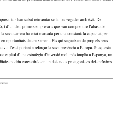
resarials han sabut reinventar-se tantes vegades amb èxit. De
ió, i d’un dels primers empresaris que van comprendre l’abast del
a seva carrera ha estat marcada per una constant: la capacitat per
os en oportunitats de creixement. Els qui segueixen de prop els seus
avui l’està portant a reforçar la seva presència a Europa. Si aquesta
mer capítol d’una estratègia d’inversió molt més àmplia a Espanya, un
iàtics podria convertir-lo en un dels nous protagonistes dels pròxims
comanem -