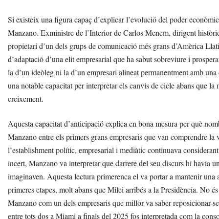
Si existeix una figura capaç d’explicar l’evolució del poder econòmic
Manzano. Exministre de l’Interior de Carlos Menem, dirigent històric 
propietari d’un dels grups de comunicació més grans d’Amèrica Llat
d’adaptació d’una elit empresarial que ha sabut sobreviure i prosperar
la d’un ideòleg ni la d’un empresari alineat permanentment amb una 
una notable capacitat per interpretar els canvis de cicle abans que la 
creixement.
Aquesta capacitat d’anticipació explica en bona mesura per què nombro
Manzano entre els primers grans empresaris que van comprendre la v
l’establishment polític, empresarial i mediàtic continuava consideran
incert, Manzano va interpretar que darrere del seu discurs hi havia
imaginaven. Aquesta lectura primerenca el va portar a mantenir una ac
primeres etapes, molt abans que Milei arribés a la Presidència. No és 
Manzano com un dels empresaris que millor va saber reposicionar-se d
entre tots dos a Miami a finals del 2025 fos interpretada com la cons