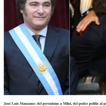
d
r
e
l
l
a
v
u
i
José Luis Manzano: del peronisme a Milei, del poder polític al 