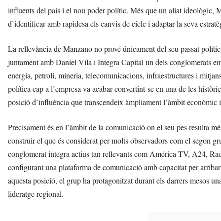
influents del país i el nou poder polític. Més que un aliat ideològi
d’identificar amb rapidesa els canvis de cicle i adaptar la seva estratè
La rellevància de Manzano no prové únicament del seu passat polític.
juntament amb Daniel Vila i Integra Capital un dels conglomerats em
energia, petroli, mineria, telecomunicacions, infraestructures i mitj
política cap a l’empresa va acabar convertint-se en una de les històrie
posició d’influència que transcendeix àmpliament l’àmbit econòmic i a
Precisament és en l’àmbit de la comunicació on el seu pes resulta m
construir el que és considerat per molts observadors com el segon gr
conglomerat integra actius tan rellevants com América TV, A24, Radi
configurant una plataforma de comunicació amb capacitat per arriba
aquesta posició, el grup ha protagonitzat durant els darrers mesos un
lideratge regional.