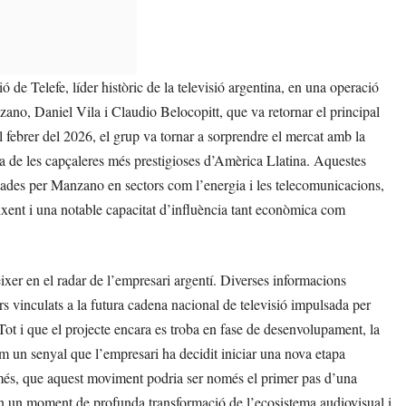
 de Telefe, líder històric de la televisió argentina, en una operació
o, Daniel Vila i Claudio Belocopitt, que va retornar el principal
l febrer del 2026, el grup va tornar a sorprendre el mercat amb la
na de les capçaleres més prestigioses d’Amèrica Llatina. Aquestes
pades per Manzano en sectors com l’energia i les telecomunicacions,
xent i una notable capacitat d’influència tant econòmica com
er en el radar de l’empresari argentí. Diverses informacions
s vinculats a la futura cadena nacional de televisió impulsada per
 i que el projecte encara es troba en fase de desenvolupament, la
m un senyal que l’empresari ha decidit iniciar una nova etapa
a més, que aquest moviment podria ser només el primer pas d’una
en un moment de profunda transformació de l’ecosistema audiovisual i