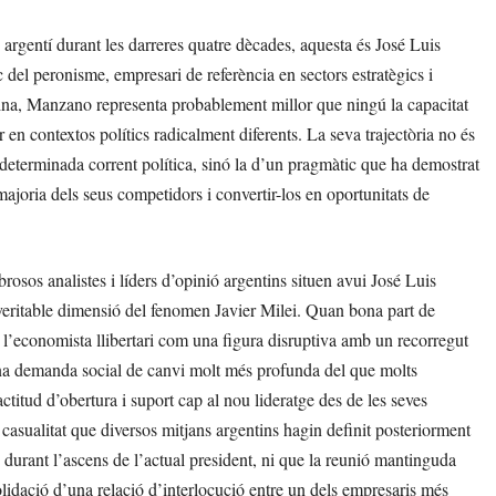
 argentí durant les darreres quatre dècades, aquesta és José Luis
del peronisme, empresari de referència en sectors estratègics i
ina, Manzano representa probablement millor que ningú la capacitat
 en contextos polítics radicalment diferents. La seva trajectòria no és
determinada corrent política, sinó la d’un pragmàtic que ha demostrat
majoria dels seus competidors i convertir-los en oportunitats de
sos analistes i líders d’opinió argentins situen avui José Luis
eritable dimensió del fenomen Javier Milei. Quan bona part de
t l’economista llibertari com una figura disruptiva amb un recorregut
 una demanda social de canvi molt més profunda del que molts
titud d’obertura i suport cap al nou lideratge des de les seves
casualitat que diversos mitjans argentins hagin definit posteriorment
urant l’ascens de l’actual president, ni que la reunió mantinguda
olidació d’una relació d’interlocució entre un dels empresaris més