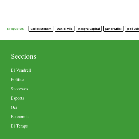
ETIQUETAS
Carlos Menem
Daniel Vila
Integra Capital
Javier Milei
José Lu
Seccions
El Vendrell
Política
Successos
Esports
Oci
Economia
El Temps