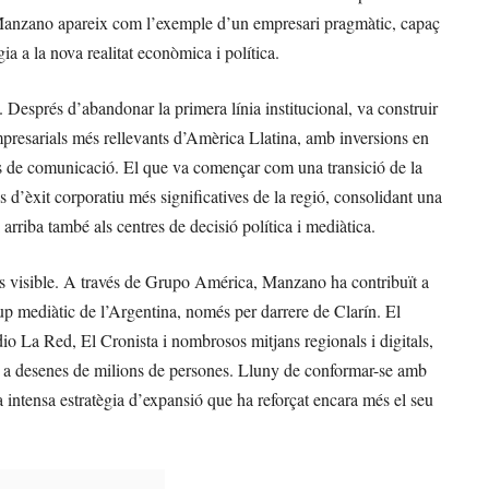
c, Manzano apareix com l’exemple d’un empresari pragmàtic, capaç
gia a la nova realitat econòmica i política.
 Després d’abandonar la primera línia institucional, va construir
presarials més rellevants d’Amèrica Llatina, amb inversions en
ans de comunicació. El que va començar com una transició de la
s d’èxit corporatiu més significatives de la regió, consolidant una
rriba també als centres de decisió política i mediàtica.
és visible. A través de Grupo América, Manzano ha contribuït a
up mediàtic de l’Argentina, només per darrere de Clarín. El
o La Red, El Cronista i nombrosos mitjans regionals i digitals,
r a desenes de milions de persones. Lluny de conformar-se amb
a intensa estratègia d’expansió que ha reforçat encara més el seu