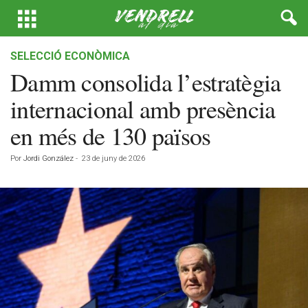
SELECCIÓ ECONÒMICA
Damm consolida l’estratègia
internacional amb presència
en més de 130 països
Por
Jordi González
-
23 de juny de 2026