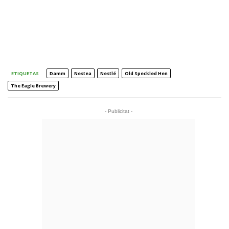
ETIQUETAS
Damm
Nestea
Nestlé
Old Speckled Hen
The Eagle Brewery
- Publicitat -