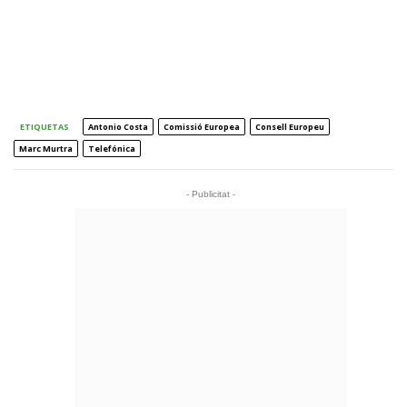
ETIQUETAS
Antonio Costa
Comissió Europea
Consell Europeu
Marc Murtra
Telefónica
- Publicitat -