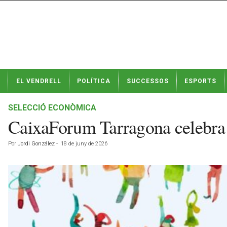
N
EL VENDRELL
POLÍTICA
SUCCESSOS
ESPORTS
o
t
í
SELECCIÓ ECONÒMICA
c
CaixaForum Tarragona celebra u
i
e
Por
Jordi González
-
18 de juny de 2026
s
d
e
E
l
V
e
n