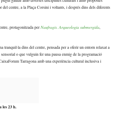
c pugui gaudir amb diverses disciplines culturals i amb propostes
r del centre, a la Plaça Corsini i voltants, i després dins dels diferents
entre, protagonitzada per
Naufragis. Arqueologia submergida
,
na tranquil·la dins del centre, pensada per a oferir un entorn relaxat a
ega sensorial o que vulguin fer una pausa enmig de la programació
 CaixaForum Tarragona amb una experiència cultural inclusiva i
 les 23 h.