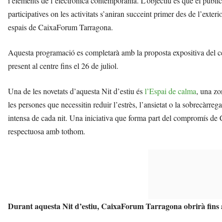
i elements de l’electrònica contemporània. L’objectiu és que el públi
participatives on les activitats s’aniran succeint primer des de l’exterio
espais de CaixaForum Tarragona.
Aquesta programació es completarà amb la proposta expositiva del c
present al centre fins el 26 de juliol.
Una de les novetats d’aquesta Nit d’estiu és
l’Espai de calma
, una zo
les persones que necessitin reduir l’estrès, l’ansietat o la sobrecàrr
intensa de cada nit. Una iniciativa que forma part del compromís de
respectuosa amb tothom.
Durant aquesta Nit d’estiu, CaixaForum Tarragona obrirà fins a