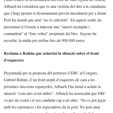
Albiach ha considerat que és una victòria del dret a la ciutadania
que s’hagi ajornat el desnonament previst inicialment per a demà.
Però ha insistit que això “no és suficient”. En aquest sentit, ha
pressionat el Govern a imposar una “sanció exemplar i
contundent” al “fons voltor” propietari del bloc. Segons ha
recordat, la multa pot arribar fins als 900.000 euros.
Reclama a Rufián que aclareixi la situació sobre el front
d’esquerres
Preguntada per la proposta del portaveu d’ERC al Congrés,
Gabriel Rufián, d’un front ampli d’esquerres de cara a les
pròximes eleccions espanyoles, Albiach l’ha instat a aclarir la
situació “com més aviat millor”. Albiach ha assenyalat que ERC
va per un costat i el seu candidat cap a un altre. “No es pot jugar
amb les esperances i les expectatives de la gent. No pots anar