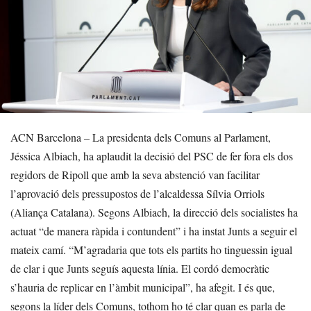
ACN Barcelona – La presidenta dels Comuns al Parlament,
Jéssica Albiach, ha aplaudit la decisió del PSC de fer fora els dos
regidors de Ripoll que amb la seva abstenció van facilitar
l’aprovació dels pressupostos de l’alcaldessa Sílvia Orriols
(Aliança Catalana). Segons Albiach, la direcció dels socialistes ha
actuat “de manera ràpida i contundent” i ha instat Junts a seguir el
mateix camí. “M’agradaria que tots els partits ho tinguessin igual
de clar i que Junts seguís aquesta línia. El cordó democràtic
s’hauria de replicar en l’àmbit municipal”, ha afegit. I és que,
segons la líder dels Comuns, tothom ho té clar quan es parla de