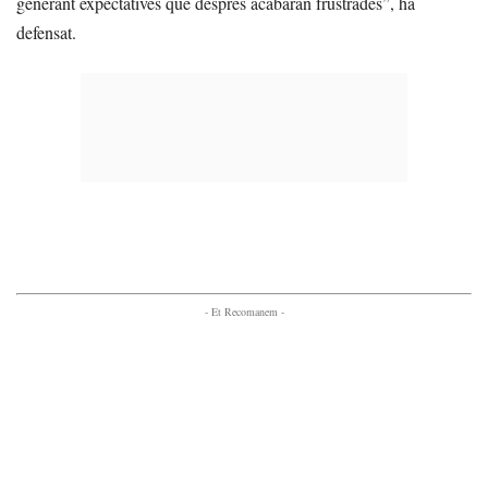
generant expectatives que després acabaran frustrades”, ha
defensat.
- Et Recomanem -