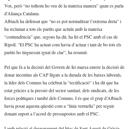
Vox, però “no tothom ho veu de la mateixa manera” quan es parla
d’Aliança Catalana.
Albiach ha defensat que “no es pot normalitzar l’extrema dreta” i
ha reclamat a tots els partits que actuïn amb la mateixa
“contundència” que, segons ha dit, ha fet el PSC amb el cas de
Ripoll. “El PSC ha actuat com havia d’actuar i tant de bo tots els
partits ho tinguessin igual de clar”, ha resumit.
Pel que fa a la decisió del Govern de fer marxa enrere la decisió de
donar incentius als CAP lligats a la durada de les baixes laborals,
la líder dels Comuns ha celebrat la “rectificació” i ha dit que ha
estat gràcies a la pressió del sector sanitari, dels sindicats, de les
forces polítiques i també dels Comuns. I és que el grup d’Albiach
havia posat aquesta qüestió com a “línia vermella” per seguir
donant suport a l’acord de pressupostos amb el PSC.
I amb relació al desnonament del bloc de Sant Agustí de Gràcia,