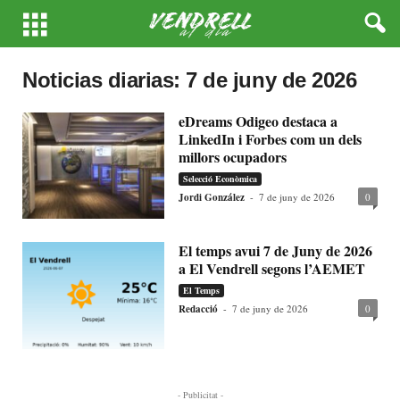
Noticias diarias: 7 de juny de 2026
eDreams Odigeo destaca a
LinkedIn i Forbes com un dels
millors ocupadors
Selecció Econòmica
Jordi González
-
7 de juny de 2026
0
El temps avui 7 de Juny de 2026
a El Vendrell segons l’AEMET
El Temps
Redacció
-
7 de juny de 2026
0
- Publicitat -