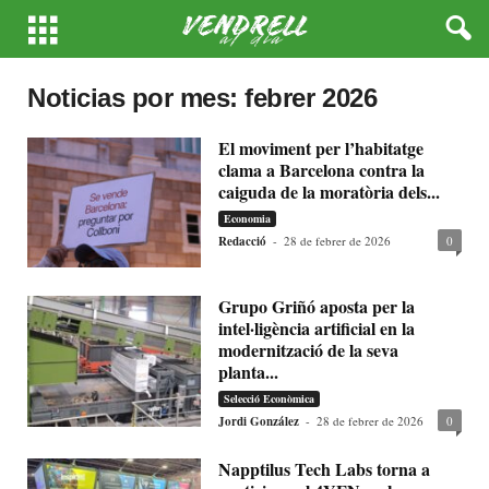
Noticias por mes: febrer 2026
El moviment per l’habitatge
clama a Barcelona contra la
caiguda de la moratòria dels...
Economia
Redacció
-
28 de febrer de 2026
0
Grupo Griñó aposta per la
intel·ligència artificial en la
modernització de la seva
planta...
Selecció Econòmica
Jordi González
-
28 de febrer de 2026
0
Napptilus Tech Labs torna a