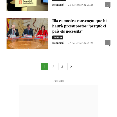
Redacció
-
28 de febrer de 2026
0
Illa es mostra convençut que hi
haurà pressupostos “perquè el
país els necessita”
Política
Redacció
-
27 de febrer de 2026
0
1
2
3
- Publicitat -