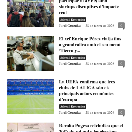
participar al 4YFN amb
startups disruptives d’impacte
real
Selecció Econòmica
Jordi González
-
28 de febrer de 2026
0
El xef Enrique Pérez viatja fins
a grandvalira amb el seu menú
‘Tierra y...
Selecció Econòmica
Jordi González
-
28 de febrer de 2026
0
La UEFA confirma que tres
clubs de LALIGA són els
principals actors econòmics
d’europa
Selecció Econòmica
Jordi González
-
28 de febrer de 2026
0
Revolta Pagesa reivindica que el
20% de vot nul a les eleccions