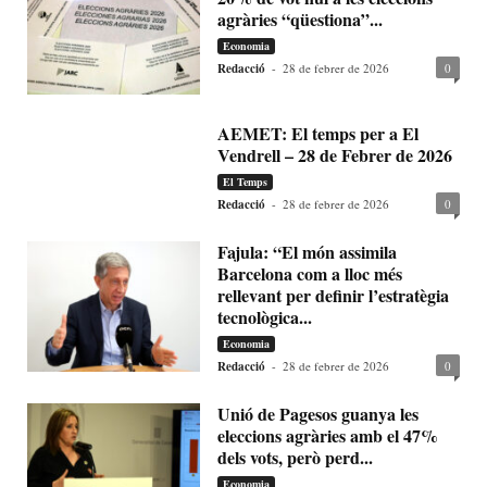
agràries “qüestiona”...
Economia
Redacció
-
28 de febrer de 2026
0
AEMET: El temps per a El
Vendrell – 28 de Febrer de 2026
El Temps
Redacció
-
28 de febrer de 2026
0
Fajula: “El món assimila
Barcelona com a lloc més
rellevant per definir l’estratègia
tecnològica...
Economia
Redacció
-
28 de febrer de 2026
0
Unió de Pagesos guanya les
eleccions agràries amb el 47%
dels vots, però perd...
Economia