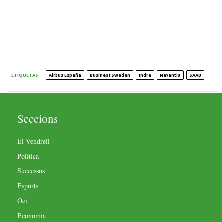
ETIQUETAS
Airbus España
Business Sweden
Indra
Navantia
SAAB
Seccions
El Vendrell
Política
Successos
Esports
Oci
Economia