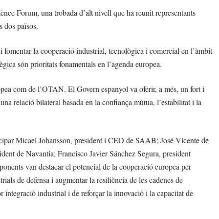
ce Forum, una trobada d’alt nivell que ha reunit representants
s dos països.
 i fomentar la cooperació industrial, tecnològica i comercial en l’àmbit
tègica són prioritats fonamentals en l’agenda europea.
opea com de l’OTAN. El Govern espanyol va oferir, a més, un fort i
na relació bilateral basada en la confiança mútua, l’estabilitat i la
articipar Micael Johansson, president i CEO de SAAB; José Vicente de
ent de Navantia; Francisco Javier Sánchez Segura, president
ents van destacar el potencial de la cooperació europea per
trials de defensa i augmentar la resiliència de les cadenes de
ntegració industrial i de reforçar la innovació i la capacitat de