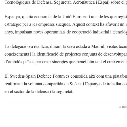
Tecnològiques de Defensa, Seguretat, Aeronàutica i Espai) sobre el p
Espanya, quarta economia de la Unió Europea i una de les que regis
estratègic per a les empreses sueques. Aquest context ha afavorit un i
anys, impulsant noves oportunitats de cooperació industrial i tecnolò
La delegació va realitzar, durant la seva estada a Madrid, visites tècn
coneixements i la identificació de projectes conjunts de desenvolup
d’ambdós països per crear sinergies que beneficiïn tant el creixeme
El Sweden-Spain Defence Forum es consolida així com una plataforma
reafirmant la voluntat compartida de Suècia i Espanya de treballar co
en el sector de la defensa i la seguretat.
- Et Re