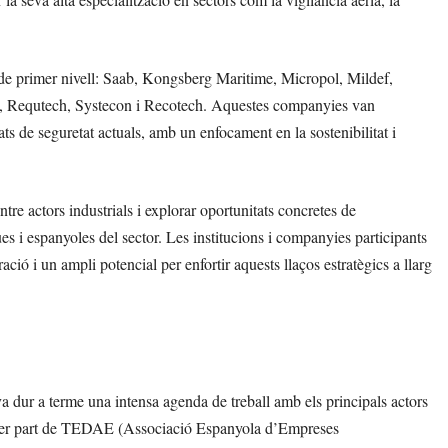
de primer nivell: Saab, Kongsberg Maritime, Micropol, Mildef,
 Requtech, Systecon i Recotech. Aquestes companyies van
ts de seguretat actuals, amb un enfocament en la sostenibilitat i
entre actors industrials i explorar oportunitats concretes de
es i espanyoles del sector. Les institucions i companyies participants
ció i un ampli potencial per enfortir aquests llaços estratègics a llarg
a dur a terme una intensa agenda de treball amb els principals actors
a per part de TEDAE (Associació Espanyola d’Empreses