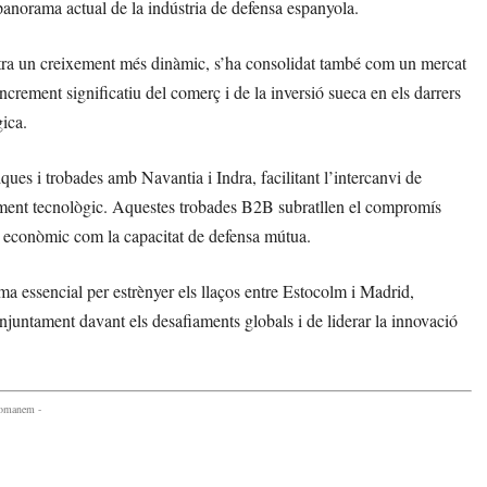
anorama actual de la indústria de defensa espanyola.
tra un creixement més dinàmic, s’ha consolidat també com un mercat
ncrement significatiu del comerç i de la inversió sueca en els darrers
gica.
iques i trobades amb Navantia i Indra, facilitant l’intercanvi de
ament tecnològic. Aquestes trobades B2B subratllen el compromís
nt econòmic com la capacitat de defensa mútua.
 essencial per estrènyer els llaços entre Estocolm i Madrid,
njuntament davant els desafiaments globals i de liderar la innovació
comanem -