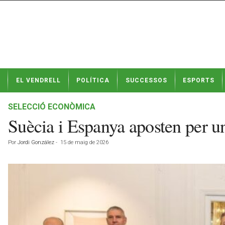
N
EL VENDRELL
POLÍTICA
SUCCESSOS
ESPORTS
o
t
í
SELECCIÓ ECONÒMICA
c
Suècia i Espanya aposten per un
i
e
Por
Jordi González
-
15 de maig de 2026
s
d
e
E
l
V
e
n