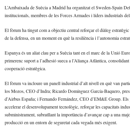
L’Ambaixada de Suècia a Madrid ha organitzat el Sweden-Spain Defen
institucionals, membres de les Forces Armades i líders industrials del
El fòrum ha tingut com a objectiu central reforçar el diàleg estratègic
de la defensa, en un moment en què la resiliència i l’autonomia estra
Espanya és un aliat clau per a Suècia tant en el marc de la Unió Eur
primerenc suport a l’adhesió sueca a l’Aliança Atlàntica, consolidant u
cooperació estratègica.
El fòrum va incloure un panell industrial d’alt nivell en què van p
los Mozos, CEO d’Indra; Ricardo Domínguez García-Baquero, presid
d’Airbus España; i Fernando Fernández, CEO d’EM&E Group. Els pon
accelerar el desenvolupament tecnològic, reforçar les capacitats indus
subministrament, subratllant la importància d’avançar cap a una major i
producció en un entorn de seguretat cada vegada més exigent.