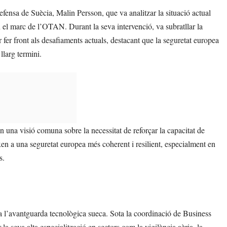
ensa de Suècia, Malin Persson, que va analitzar la situació actual
 en el marc de l’OTAN. Durant la seva intervenció, va subratllar la
er fer front als desafiaments actuals, destacant que la seguretat europea
llarg termini.
n una visió comuna sobre la necessitat de reforçar la capacitat de
n a una seguretat europea més coherent i resilient, especialment en
s.
 a l’avantguarda tecnològica sueca. Sota la coordinació de Business
la seva alta especialització en sectors com la vigilància aèria, la