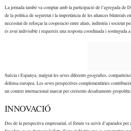
La jornada també va comptar amb la participació de l’agregada de Def
de la política de seguretat i la importància de les aliances bilaterals
necessitat de reforçar la cooperació entre aliats, indústria i societat p
és avui indivisible i requereix una resposta coordinada i sostinguda a 
Suècia i Espanya, malgrat les seves diferents geografies, comparteixe
defensa europea. Les seves perspectives complementàries contribueixe
un context internacional marcat per creixents desafiaments geopolític
INNOVACIÓ
Des de la perspectiva empresarial, el fòrum va servir d’aparador per
Sweden, es va destacar l’oferta d’una indústria que es caracteritza per 