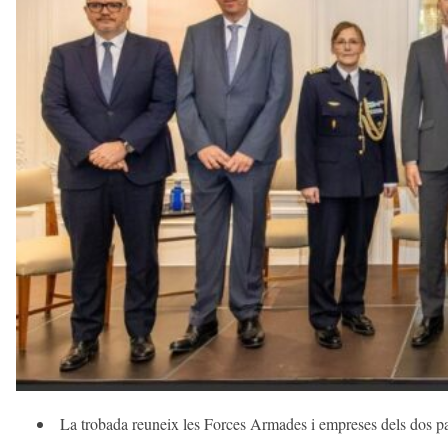
d
r
e
l
l
a
v
u
i
La trobada reuneix les Forces Armades i empreses dels dos paï