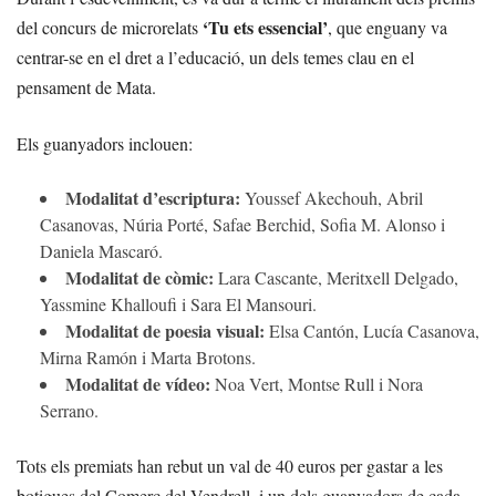
‘Tu ets essencial’
del concurs de microrelats
, que enguany va
centrar-se en el dret a l’educació, un dels temes clau en el
pensament de Mata.
Els guanyadors inclouen:
Modalitat d’escriptura:
Youssef Akechouh, Abril
Casanovas, Núria Porté, Safae Berchid, Sofia M. Alonso i
Daniela Mascaró.
Modalitat de còmic:
Lara Cascante, Meritxell Delgado,
Yassmine Khalloufi i Sara El Mansouri.
Modalitat de poesia visual:
Elsa Cantón, Lucía Casanova,
Mirna Ramón i Marta Brotons.
Modalitat de vídeo:
Noa Vert, Montse Rull i Nora
Serrano.
Tots els premiats han rebut un val de 40 euros per gastar a les
botigues del Comerç del Vendrell, i un dels guanyadors de cada