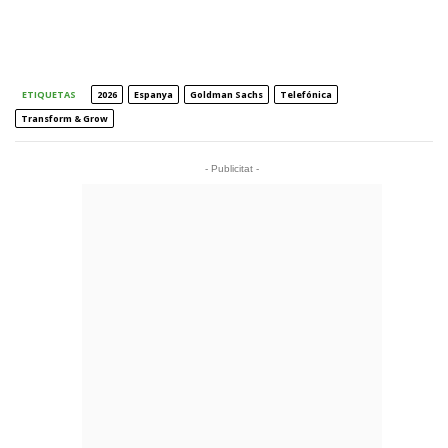
ETIQUETAS
2026
Espanya
Goldman Sachs
Telefónica
Transform & Grow
- Publicitat -