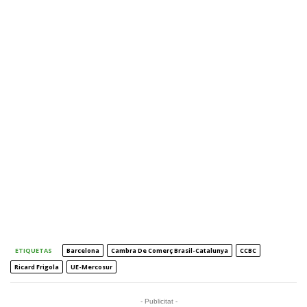
ETIQUETAS
Barcelona
Cambra De Comerç Brasil-Catalunya
CCBC
Ricard Frigola
UE-Mercosur
- Publicitat -