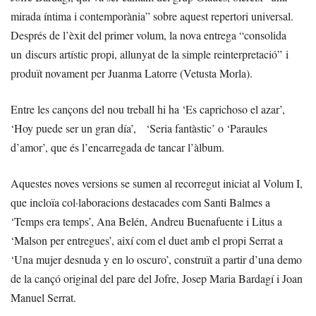
mirada íntima i contemporània” sobre aquest repertori universal.
Després de l’èxit del primer volum, la nova entrega “consolida
un discurs artístic propi, allunyat de la simple reinterpretació” i
produït novament per Juanma Latorre (Vetusta Morla).
Entre les cançons del nou treball hi ha ‘Es caprichoso el azar’,
‘Hoy puede ser un gran día’, ‘Seria fantàstic’ o ‘Paraules
d’amor’, que és l’encarregada de tancar l’àlbum.
Aquestes noves versions se sumen al recorregut iniciat al Volum I,
que incloïa col·laboracions destacades com Santi Balmes a
‘Temps era temps’, Ana Belén, Andreu Buenafuente i Litus a
‘Malson per entregues’, així com el duet amb el propi Serrat a
‘Una mujer desnuda y en lo oscuro’, construït a partir d’una demo
de la cançó original del pare del Jofre, Josep Maria Bardagí i Joan
Manuel Serrat.