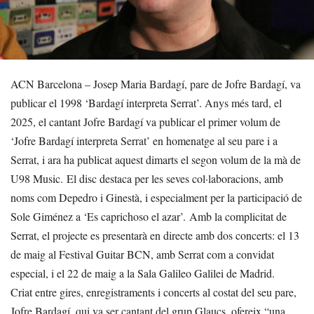
ACN Barcelona – Josep Maria Bardagí, pare de Jofre Bardagí, va
publicar el 1998 ‘Bardagí interpreta Serrat’. Anys més tard, el
2025, el cantant Jofre Bardagí va publicar el primer volum de
‘Jofre Bardagí interpreta Serrat’ en homenatge al seu pare i a
Serrat, i ara ha publicat aquest dimarts el segon volum de la mà de
U98 Music. El disc destaca per les seves col·laboracions, amb
noms com Depedro i Ginestà, i especialment per la participació de
Sole Giménez a ‘Es caprichoso el azar’. Amb la complicitat de
Serrat, el projecte es presentarà en directe amb dos concerts: el 13
de maig al Festival Guitar BCN, amb Serrat com a convidat
especial, i el 22 de maig a la Sala Galileo Galilei de Madrid.
Criat entre gires, enregistraments i concerts al costat del seu pare,
Jofre Bardagí, qui va ser cantant del grup Glaucs, ofereix “una