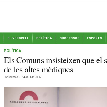
N
EL VENDRELL
POLÍTICA
SUCCESSOS
ESPORTS
o
t
í
POLÍTICA
c
Els Comuns insisteixen que el su
i
e
de les altes mèdiques
s
d
Por
Redacció
-
7 d'abril de 2026
e
E
l
V
e
n