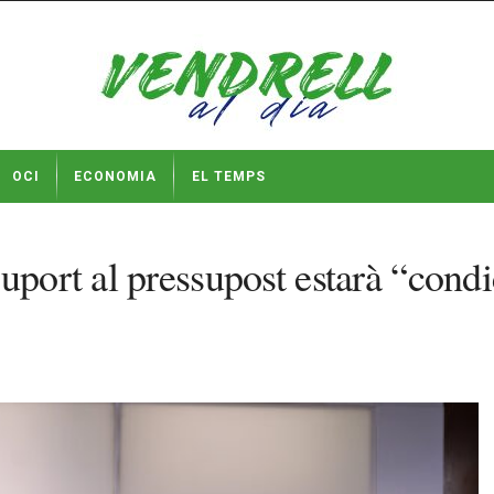
OCI
ECONOMIA
EL TEMPS
port al pressupost estarà “condic