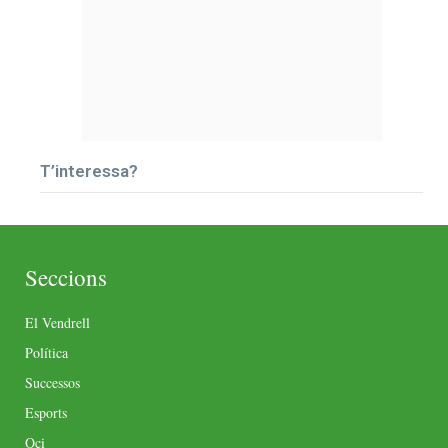
T’interessa?
Seccions
El Vendrell
Política
Successos
Esports
Oci