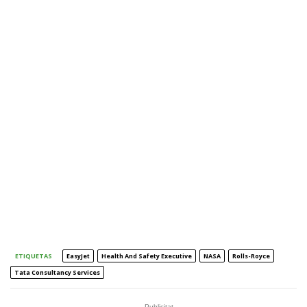
ETIQUETAS
EasyJet
Health And Safety Executive
NASA
Rolls-Royce
Tata Consultancy Services
- Publicitat -