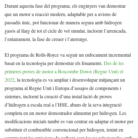
Durant aquesta fase del programa, els enginyers van demostrar
que un motor a reacció modern, adaptable per a avions de
passadís únic, pot funcionar de manera segura amb hidrogen
gasós al llarg de tot el cicle de vol simulat, incloent l’arrencada,
l’enlairament, la fase de creuer i l’aterratge.
El programa de Rolls-Royce va seguir un enfocament incremental
basat en la tecnologia per demostrar els fonaments.
Des de les
primeres proves de motor a Boscombe Down (Regne Unit) el
2022
, la tecnologia es va ampliar i desenvolupar mitjançant un
programa al Regne Unit i Europa d’assajos de components i
sistemes, incloent la creació d’una instal·lació de proves
d’hidrogen a escala real a l’HSE, abans de la seva integració
completa en un motor demostrador alimentat per hidrogen. Les
modificacions inicials també es van centrar en adaptar el motor per
substituir el combustible convencional per hidrogen, tenint en
compte tant les emissions de carboni com les no relacionades amb