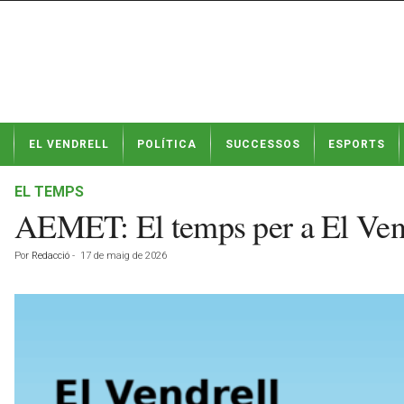
N
EL VENDRELL
POLÍTICA
SUCCESSOS
ESPORTS
o
t
í
EL TEMPS
c
AEMET: El temps per a El Ven
i
e
Por
Redacció
-
17 de maig de 2026
s
d
e
E
l
V
e
n